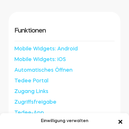
Zylinder
Funktionen
Adapter
Mobile Widgets: Android
Mobile Widgets: iOS
Automatisches Öffnen
Heim-Zugang
Tedee Portal
Tedee Keypad PRO
Zugang Links
Zugriffsfreigabe
Tedee-App
Einwilligung verwalten
Tedee Biometric Module