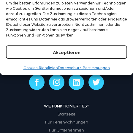
Um die besten Erfahrungen zu bieten, verwenden wir Technologien
wie Cookies, um Geräteinformationen zu speichern und/oder
E-mail:
support@tedee.com
Telefoon:
+49
darauf zuzugreifen. Die Zustimmung zu diesen Technologien
ermöglicht es uns, Daten wie das Browserverhalten oder eindeutige
0931 / 9708 739
BleBox Smart Relais Modul
IDs auf dieser Website zu verarbeiten. Nicht zustimmen oder die
Zustimmung widerrufen kann sich negativ auf bestimmte
Funktionen und Funktionen auswirken.
Akzeptieren
Tedee GO2
Cookies-Richtlinien
Datenschutz-Bestimmungen
Jetzt kaufen
WIE FUNKTIONIERT ES?
Startseite
Für Ferienwohnungen
Für Unternehmen