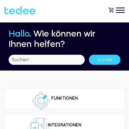
Hallo
. Wie können wir
WIE FUNKTIONIERT ES?
Ihnen helfen?
PRODUKTE
Zuhause
Schlosses
HILFE
Vermietung
Tedee GO
FUNKTIONEN
SHOP
Für Geschäfte
Tedee GO2
BLOG
INTEGRATIONEN