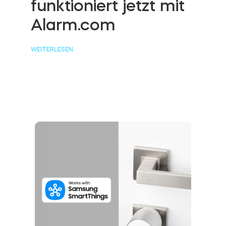
funktioniert jetzt mit
Alarm.com
BleBox Smart Relais Modul
WEITERLESEN
Tedee GO2
Jetzt kaufen