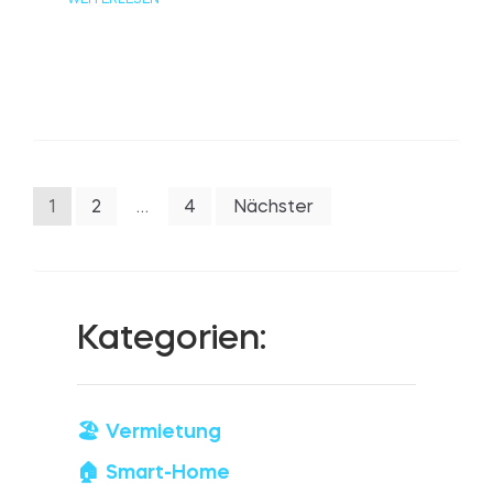
Seitennummerierung
1
2
…
4
Nächster
der
Beiträge
Kategorien:
🏖️ Vermietung
🏠 Smart-Home