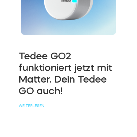
Integrationen
FILIALSUCHER
Tedee PRO
ANMELDEN
JETZT KAUFEN
Tedee GO2
Zubehör
funktioniert jetzt mit
Matter. Dein Tedee
Tedee Bridge
GO auch!
WEITERLESEN
Door Sensor