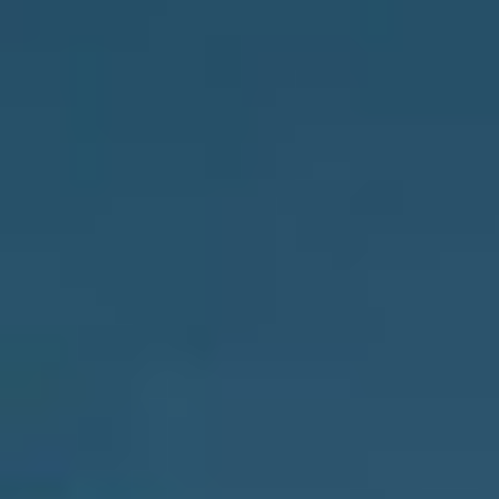
BleBox Smart Relais Modul
Tedee GO2
Jetzt kaufen