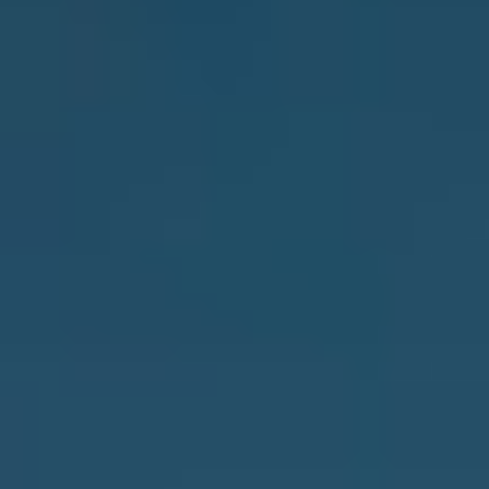
Zylinder
Adapter
Heim-Zugang
Tedee Keypad PRO
Tedee Biometric Module