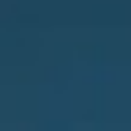
Integrationen
FILIALSUCHER
Tedee PRO
ANMELDEN
JETZT KAUFEN
Zubehör
Tedee Bridge
Door Sensor