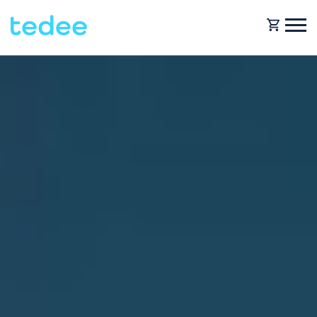
WIE FUNKTIONIERT ES?
PRODUKTE
Zuhause
Schlosses
HILFE
Vermietung
Tedee GO
SHOP
Für Geschäfte
Tedee GO2
BLOG