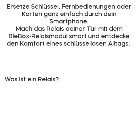
Ersetze Schlüssel, Fernbedienungen oder
Karten ganz einfach durch dein
Smartphone.
Mach das Relais deiner Tür mit dem
BleBox-Relaismodul smart und entdecke
den Komfort eines schlüssellosen Alltags.
Was ist ein Relais?
Ein Relais ist eine elektronische Steuerung für
Schließgeräte. Es entriegelt einen Mechanismus mit
einem elektrischen Signal
anstelle eines Schlüssels
.
Das Relais kommt in vielen Anwendungsbereichen
zum Einsatz, zum Beispiel in Gegensprechanlagen,
Garagentoren oder Büroeingängen.
Wie entriegelt man ein Relais?