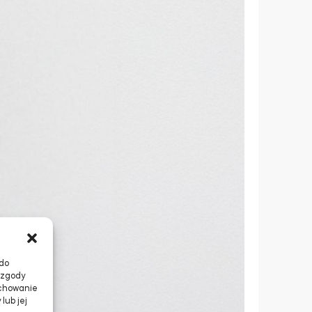
 do
 zgody
achowanie
lub jej