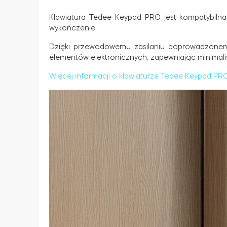
Klawiatura Tedee Keypad PRO jest kompatybiln
wykończenie.
Dzięki przewodowemu zasilaniu poprowadzonemu
elementów elektronicznych, zapewniając minimalis
Więcej informacji o klawiaturze Tedee Keypad PRO 