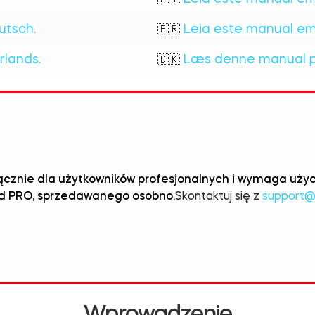
utsch.
Leia este manual em 
🇧🇷
rlands.
Læs denne manual p
🇩🇰
yłącznie dla użytkowników profesjonalnych i wymaga 
d PRO, sprzedawanego osobno.
Skontaktuj się z
support
Wprowadzenie