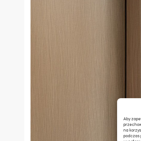
Aby zapew
przechow
na korzys
podczas p