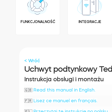
FUNKCJONALNOŚĆ
INTEGRACJE
< Wróć
Uchwyt podtynkowy Te
Instrukcja obsługi i montażu
Read this manual in English.
🇬🇧
Lisez ce manuel en français.
🇫🇷
Przeczytaj tę instrukcję po polsku.
🇵🇱