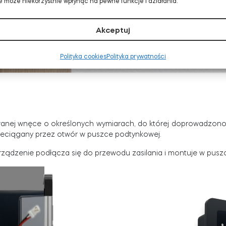
 może niekorzystnie wpłynąć na pewne funkcje i działania.
Akceptuj
Polityka cookies
Polityka prywatności
nej wnęce o określonych wymiarach, do której doprowadzono 
przeciągany przez otwór w puszce podtynkowej.
 Urządzenie podłącza się do przewodu zasilania i montuje w pu