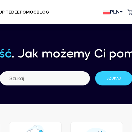
PLN
UP TEDEE
POMOC
BLOG
ść
. Jak możemy Ci po