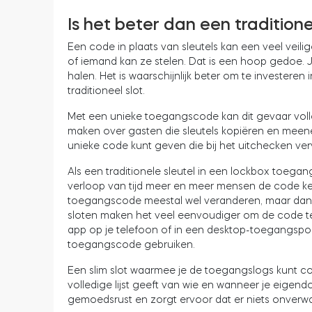
Is het beter dan een traditione
Een code in plaats van sleutels kan een veel veili
of iemand kan ze stelen. Dat is een hoop gedoe. J
halen. Het is waarschijnlijk beter om te investeren
traditioneel slot.
Met een unieke toegangscode kan dit gevaar voll
maken over gasten die sleutels kopiëren en mee
unieke code kunt geven die bij het uitchecken verv
Als een traditionele sleutel in een lockbox toega
verloop van tijd meer en meer mensen de code ke
toegangscode meestal wel veranderen, maar dan moe
sloten maken het veel eenvoudiger om de code te 
app op je telefoon of in een desktop-toegangspor
toegangscode gebruiken.
Een slim slot waarmee je de toegangslogs kunt co
volledige lijst geeft van wie en wanneer je eigend
gemoedsrust en zorgt ervoor dat er niets onverw