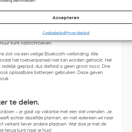
nadelig beïnvloeden.
oaching. Do you want to be up to date with all the
Accepteren
n de buurt van het slimme slot buiten je voordeur wordt
udig en duurt enkele minuten – het oppervlak van de
Cookiebeleid
Privacybeleid
. Als je meer veiligheid wilt, heeft het slimme
muur kunt vastschroeven.
 slot via een veilige Bluetooth-verbinding. Alle
zodat het toetsenpaneel niet kan worden gehackt. Het
edelijk geprijsd, dus diefstal is geen groot risico. Drie
t ook oplaadbare batterijen gebruiken. Deze geven
ruik.
ker te delen.
ordoen – je gaat op vakantie met een stel vrienden. Je
 heeft echter dezelfde plannen, en niet iedereen wil naar
 verkent liever andere plaatsen. Wat doe je met de
 terug kunt naar je huis!