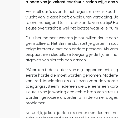
runnen van je vakantieverhuur, raden wij je aan 
Het is elf uur ‘s avonds, het regent en het is koud
vlucht van je gast heeft enkele uren vertraging. 
te overhandigen. Dat is toch zonde van de tijd! 
sleuteloverdracht is wel het laatste waar je je nu 
Dit is het moment waarop je zou willen dat je een
geïnstalleerd. Het slimme slot stelt je gasten in st
enige interactie met een andere persoon. Als verh
bespaart een sleutelloze toegang je de tijd en moe
afgeven van sleutels aan gasten.
“Waar kan ik de sleutels van mijn appartement kri
eerste horde die moet worden genomen. Moderne k
van traditionele sleutels en kiezen voor de voord
toegangssysteem. Iedereen die wel eens een korte
sleutels van je woning een echte bron van stress 
worden, gekopieerd worden of in de kamer opgeslot
problemen.
Natuurlijk, je kunt je sleutels onder een deurmat v