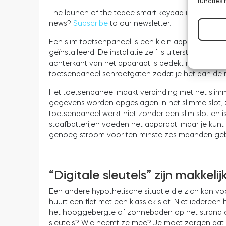
functies 
The launch of the tedee smart keypad is fast appr
news?
Subscribe
to our newsletter.
Een slim toetsenpaneel is een klein apparaat dat i
geïnstalleerd. De installatie zelf is uiterst eenvo
achterkant van het apparaat is bedekt met plakband
toetsenpaneel schroefgaten zodat je het aan de 
Het toetsenpaneel maakt verbinding met het slimme
gegevens worden opgeslagen in het slimme slot, 
toetsenpaneel werkt niet zonder een slim slot en is r
staafbatterijen voeden het apparaat, maar je kun
genoeg stroom voor ten minste zes maanden geb
“Digitale sleutels” zijn makkelij
Een andere hypothetische situatie die zich kan vo
huurt een flat met een klassiek slot. Niet iedereen
het hooggebergte of zonnebaden op het strand of
sleutels? Wie neemt ze mee? Je moet zorgen dat je