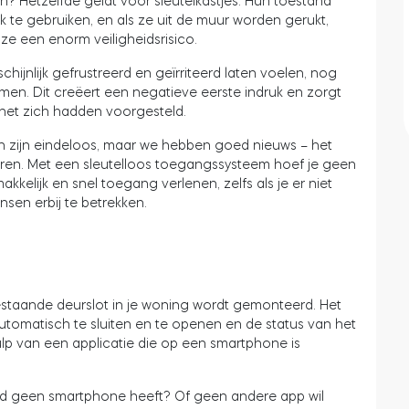
jn? Hetzelfde geldt voor sleutelkastjes. Hun toestand
ijk te gebruiken, en als ze uit de muur worden gerukt,
 ze een enorm veiligheidsrisico.
hijnlijk gefrustreerd en geïrriteerd laten voelen, nog
omen. Dit creëert een negatieve eerste indruk en zorgt
n het zich hadden voorgesteld.
en zijn eindeloos, maar we hebben goed nieuws – het
ineren. Met een sleutelloos toegangssysteem hoef je geen
kkelijk en snel toegang verlenen, zelfs als je er niet
sen erbij te betrekken.
bestaande deurslot in je woning wordt gemonteerd. Het
tomatisch te sluiten en te openen en de status van het
ulp van een applicatie die op een smartphone is
nd geen smartphone heeft? Of geen andere app wil