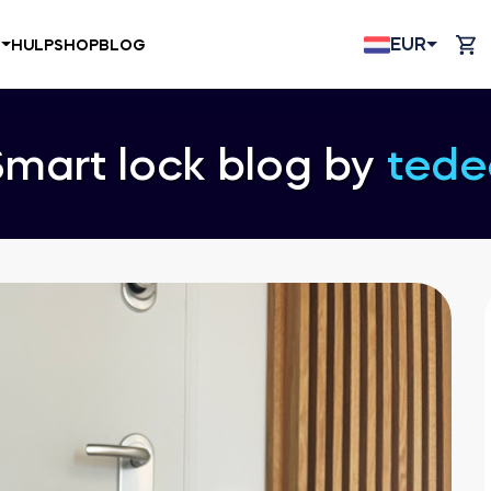
EUR
N
HULP
SHOP
BLOG
Smart lock blog by
tede