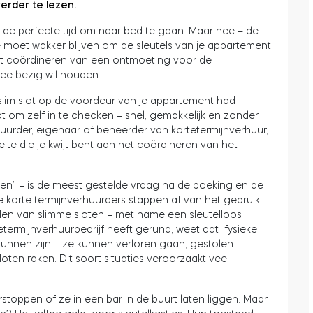
verder te lezen.
 – de perfecte tijd om naar bed te gaan. Maar nee – de
Je moet wakker blijven om de sleutels van je appartement
Het coördineren van een ontmoeting voor de
mee bezig wil houden.
 slim slot op de voordeur van je appartement had
aat om zelf in te checken – snel, gemakkelijk en zonder
uurder, eigenaar of beheerder van kortetermijnverhuur,
ite die je kwijt bent aan het coördineren van het
jgen” – is de meest gestelde vraag na de boeking en de
orte termijnverhuurders stappen af van het gebruik
elen van slimme sloten – met name een sleutelloos
termijnverhuurbedrijf heeft gerund, weet dat fysieke
kunnen zijn – ze kunnen verloren gaan, gestolen
en raken. Dit soort situaties veroorzaakt veel
erstoppen of ze in een bar in de buurt laten liggen. Maar