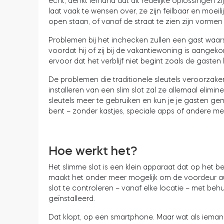
echt, denkt iemand dat dit redelijke oplossingen zi
laat vaak te wensen over, ze zijn feilbaar en moeil
open staan, of vanaf de straat te zien zijn vormen
Problemen bij het inchecken zullen een gast waarsc
voordat hij of zij bij de vakantiewoning is aangek
ervoor dat het verblijf niet begint zoals de gaste
De problemen die traditionele sleutels veroorzak
installeren van een slim slot zal ze allemaal elim
sleutels meer te gebruiken en kun je je gasten gema
bent – zonder kastjes, speciale apps of andere men
Hoe werkt het?
Het slimme slot is een klein apparaat dat op het 
maakt het onder meer mogelijk om de voordeur au
slot te controleren – vanaf elke locatie – met beh
geïnstalleerd.
Dat klopt, op een smartphone. Maar wat als iema