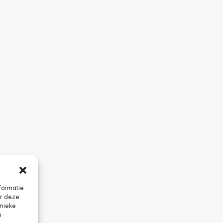
formatie
or deze
unieke
n