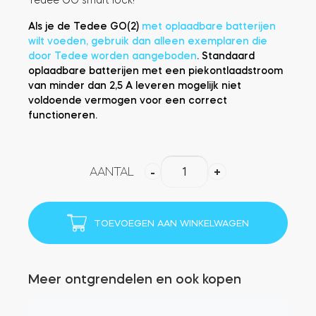
Tedee GO smart lock!
Als je de Tedee GO(2)
met oplaadbare batterijen
wilt voeden, gebruik dan alleen exemplaren die
door Tedee worden aangeboden
. Standaard
oplaadbare batterijen met een piekontlaadstroom
van minder dan 2,5 A leveren mogelijk niet
voldoende vermogen voor een correct
functioneren.
Tedee
AANTAL
-
+
GO
(Zilver/Wit)
aantal
TOEVOEGEN AAN WINKELWAGEN
Meer ontgrendelen en ook kopen