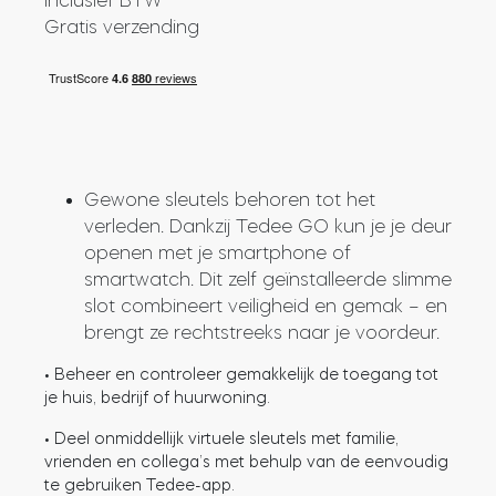
inclusief BTW
Gratis verzending
Cilinders
Adapters
Gewone sleutels behoren tot het
verleden. Dankzij Tedee GO kun je je deur
openen met je smartphone of
Home toegang
smartwatch. Dit zelf geïnstalleerde slimme
slot combineert veiligheid en gemak – en
brengt ze rechtstreeks naar je voordeur.
Tedee Keypad PRO
• Beheer en controleer gemakkelijk de toegang tot
je huis, bedrijf of huurwoning.
• Deel onmiddellijk virtuele sleutels met familie,
vrienden en collega’s met behulp van de eenvoudig
Tedee Biometric Module
te gebruiken Tedee-app.