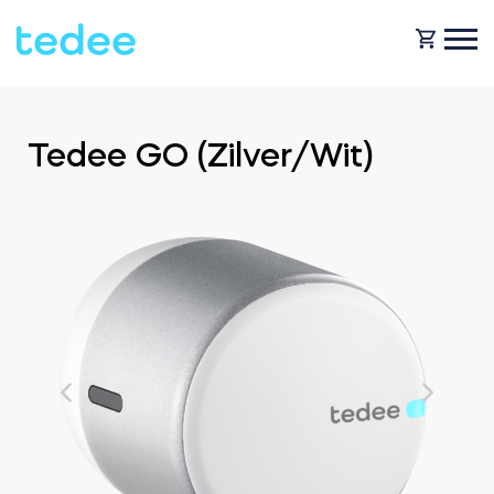
HOE HET WERKT?
Tedee GO (Zilver/Wit)
PRODUCTEN
Huis
Slot
HULP
Verhuur
Tedee GO
SHOP
Bedrijf
Tedee GO2
BLOG