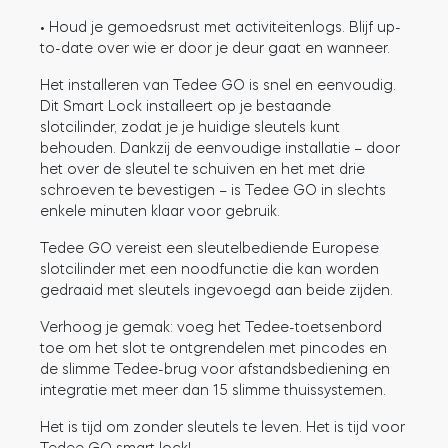
• Houd je gemoedsrust met activiteitenlogs. Blijf up-
to-date over wie er door je deur gaat en wanneer.
BleBox Smart Relais Module
Het installeren van Tedee GO is snel en eenvoudig.
Dit Smart Lock installeert op je bestaande
slotcilinder, zodat je je huidige sleutels kunt
behouden. Dankzij de eenvoudige installatie – door
het over de sleutel te schuiven en het met drie
Tedee Dry Contact
schroeven te bevestigen – is Tedee GO in slechts
enkele minuten klaar voor gebruik.
Tedee GO vereist een sleutelbediende Europese
slotcilinder met een noodfunctie die kan worden
gedraaid met sleutels ingevoegd aan beide zijden.
Tedee GO2
Verhoog je gemak: voeg het Tedee-toetsenbord
Nu kopen
toe om het slot te ontgrendelen met pincodes en
de slimme Tedee-brug voor afstandsbediening en
integratie met meer dan 15 slimme thuissystemen.
Het is tijd om zonder sleutels te leven. Het is tijd voor