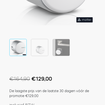
Integraties
WINKELZOEKER
Tedee PRO
INLOGGEN
NU KOPEN
Accessoires
Tedee Bridge
Oorspronkelijke
Huidige
€
164,90
€
129,00
prijs
prijs
Door Sensor
De laagste prijs van de laatste 30 dagen vóór de
was:
is:
promotie
€
129,00
€164,90.
€129,00.