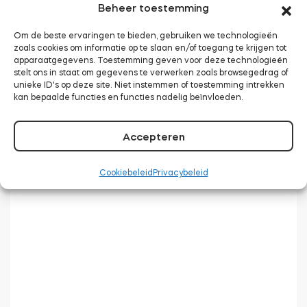
Beheer toestemming
Om de beste ervaringen te bieden, gebruiken we technologieën
zoals cookies om informatie op te slaan en/of toegang te krijgen tot
BleBox Smart Relais Module
apparaatgegevens. Toestemming geven voor deze technologieën
stelt ons in staat om gegevens te verwerken zoals browsegedrag of
unieke ID's op deze site. Niet instemmen of toestemming intrekken
kan bepaalde functies en functies nadelig beïnvloeden.
Tedee Dry Contact
Accepteren
Cookiebeleid
Privacybeleid
Tedee GO2
Nu kopen