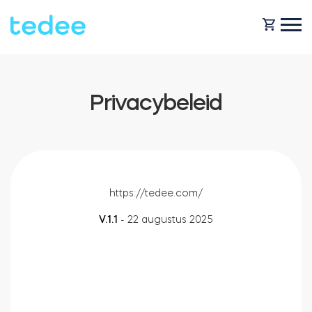
HOE HET WERKT?
Privacybeleid
PRODUCTEN
Huis
Slot
HULP
https://tedee.com/
Verhuur
V.1.1
- 22 augustus 2025
Tedee GO
SHOP
Bedrijf
Tedee GO2
BLOG