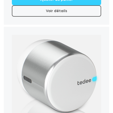
€164.90.
€129.00.
Voir détails