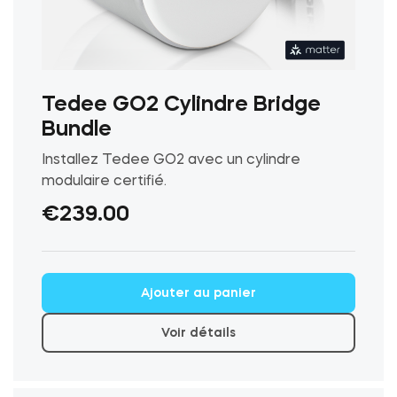
Tedee GO2 Cylindre Bridge
Bundle
Installez Tedee GO2 avec un cylindre
modulaire certifié.
€
239.00
Ce
Ajouter au panier
produit
a
Voir détails
plusieurs
variations.
Les