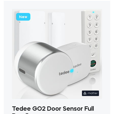
Les
options
peuvent
New
être
choisies
sur
la
page
du
produit
Tedee GO2 Door Sensor Full