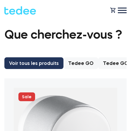
Que cherchez-vous ?
COMMENT ÇA MARCHE ?
PRODUITS
Maison
Voir tous les produits
Tedee GO
Tedee GO
Serrures
BOUTIQUE
Location
Tedee GO
Sale
ASSISTANCE
Entreprise
Tedee GO2
BLOG