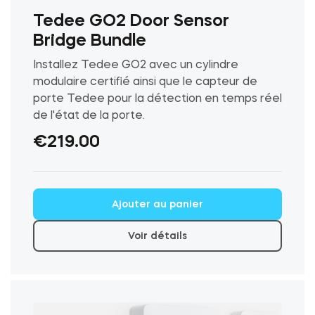
Tedee GO2 Door Sensor
Bridge Bundle
Installez Tedee GO2 avec un cylindre
modulaire certifié ainsi que le capteur de
porte Tedee pour la détection en temps réel
de l'état de la porte.
€
219.00
Ce
Ajouter au panier
produit
a
Voir détails
plusieurs
variations.
Les
options
peuvent