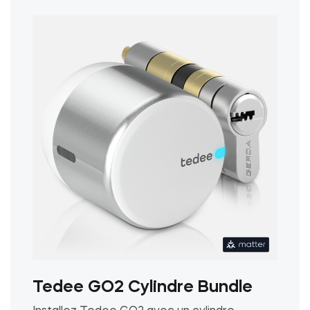
options
peuvent
être
choisies
sur
la
page
du
produit
Tedee GO2 Cylindre Bundle