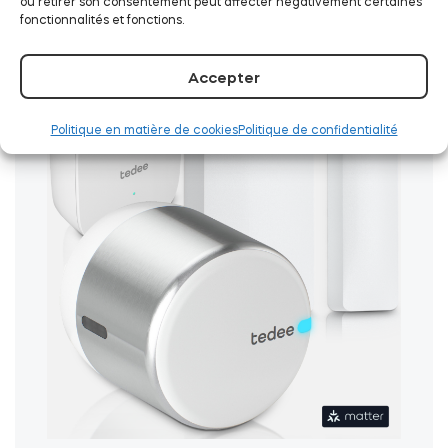
ou retirer son consentement peut affecter négativement certaines
plusieurs
fonctionnalités et fonctions.
variations.
Les
Accepter
options
peuvent
être
Politique en matière de cookies
Politique de confidentialité
choisies
sur
la
page
du
produit