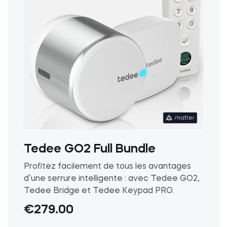
la
page
du
produit
Tedee GO2 Full Bundle
Profitez facilement de tous les avantages
d’une serrure intelligente : avec Tedee GO2,
Tedee Bridge et Tedee Keypad PRO.
€
279.00