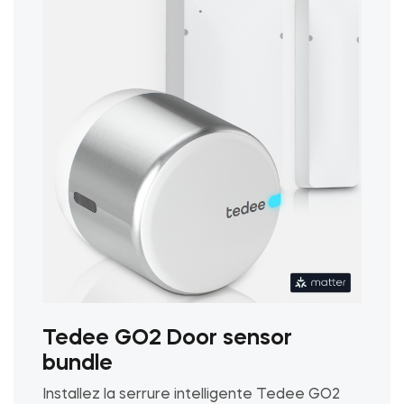
être
choisies
sur
la
page
du
produit
Tedee GO2 Door sensor
bundle
Installez la serrure intelligente Tedee GO2