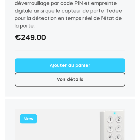
déverrouillage par code PIN et empreinte
digitale ainsi que le capteur de porte Tedee
pour la détection en temps réel de l'état de
la porte.
€
249.00
Ce
Ajouter au panier
produit
a
Voir détails
plusieurs
variations.
Les
options
peuvent
New
être
choisies
sur