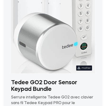
choisies
sur
la
page
du
produit
Tedee GO2 Door Sensor
Keypad Bundle
Serrure intelligente Tedee GO2 avec clavier
sans fil Tedee Keypad PRO pour le