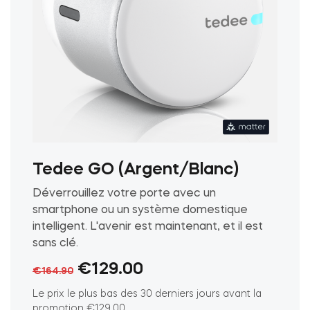
Intégrations
LOCALISATEUR DE BOUTIQUES
Tedee PRO
IDENTIFIANT
ACHETER
Accessoires
Tedee GO (Argent/Blanc)
Tedee Bridge
Déverrouillez votre porte avec un
smartphone ou un système domestique
intelligent. L'avenir est maintenant, et il est
sans clé.
Door Sensor
Le
Le
€
129.00
€
164.90
prix
prix
Le prix le plus bas des 30 derniers jours avant la
promotion
€
129.00