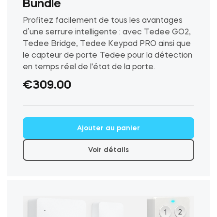
Bundle
Profitez facilement de tous les avantages
d’une serrure intelligente : avec Tedee GO2,
Tedee Bridge, Tedee Keypad PRO ainsi que
le capteur de porte Tedee pour la détection
en temps réel de l'état de la porte.
€
309.00
Ce
Ajouter au panier
produit
a
Voir détails
plusieurs
variations.
Les
options
peuvent
être