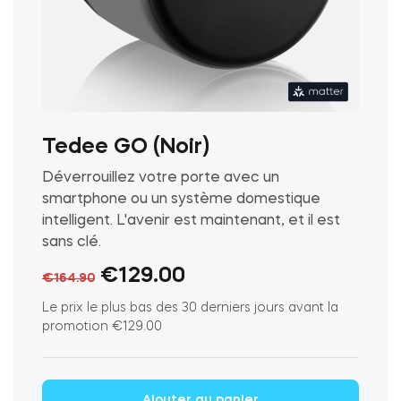
Module relais connecté BleBox
Tedee GO (Noir)
Tedee Dry Contact
Déverrouillez votre porte avec un
smartphone ou un système domestique
intelligent. L'avenir est maintenant, et il est
sans clé.
Tedee GO2
Le
Le
€
129.00
€
164.90
prix
prix
Le prix le plus bas des 30 derniers jours avant la
Acheter
promotion
€
129.00
initial
actuel
était :
est :
Ajouter au panier