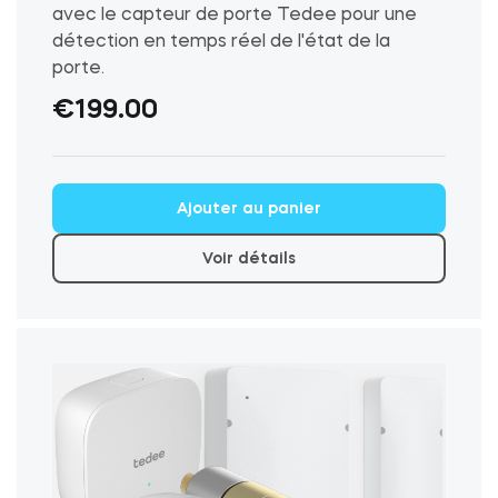
avec le capteur de porte Tedee pour une
détection en temps réel de l'état de la
porte.
€
199.00
Ce
Ajouter au panier
produit
a
Voir détails
plusieurs
variations.
Les
options
peuvent
être
choisies
sur
la