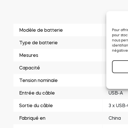
Modèle de batterie
RCR123
Pour offr
pour stoc
nous perm
Type de batterie
Lithium-
identifia
négativem
Mesures
⌀16 x 3
Capacité
850mAh
Tension nominale
3.7V
Entrée du câble
USB-A
Sortie du câble
3 x USB-
Fabriqué en
China