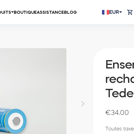
EUR
UITS
BOUTIQUE
ASSISTANCE
BLOG
Ense
rech
Tede
€
34.00
Toutes taxe