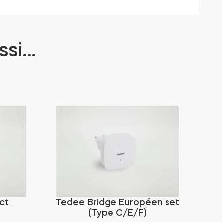
ssi…
ct
Tedee Bridge Européen set
T
(Type C/E/F)