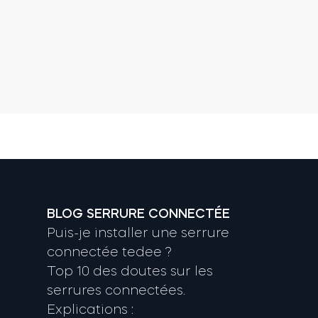
BLOG SERRURE CONNECTÉE
Puis-je installer une serrure
connectée tedee ?
Top 10 des doutes sur les
serrures connectées.
Explications :