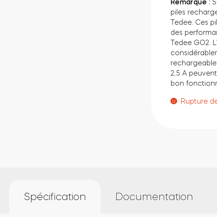
Remarque :
S
piles recharg
Tedee. Ces pi
des performa
Tedee GO2. L’u
considérablem
rechargeable
2,5 A peuvent
bon fonction
Rupture d
Spécification
Documentation