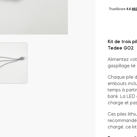
Kit de trois
Tedee GO2.
Alimentez vot
gaspillage lié 
Chaque pile d
embouts inclu
temps à parti
bank. La LED 
charge et pas
Ces piles lit
recommandée
chargé, ce ki