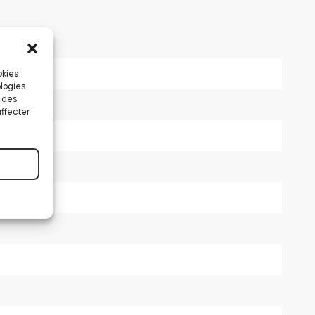
okies
logies
 des
affecter