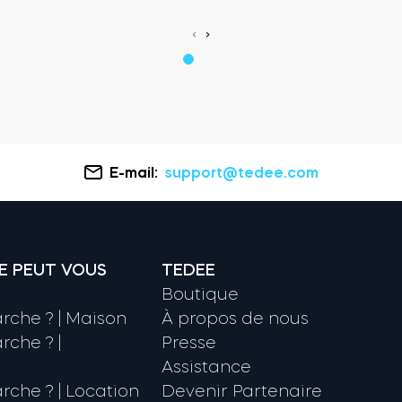
‹
›
E-mail:
support@tedee.com
E PEUT VOUS
TEDEE
Boutique
che ? | Maison
À propos de nous
che ? |
Presse
Assistance
che ? | Location
Devenir Partenaire