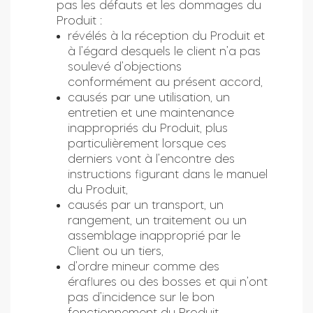
pas les défauts et les dommages du
Produit :
Cylindres
révélés à la réception du Produit et
à l’égard desquels le client n’a pas
soulevé d’objections
conformément au présent accord,
causés par une utilisation, un
Adaptateurs
entretien et une maintenance
inappropriés du Produit, plus
particulièrement lorsque ces
derniers vont à l’encontre des
Accès à la maison
instructions figurant dans le manuel
du Produit,
causés par un transport, un
Tedee Keypad PRO
rangement, un traitement ou un
assemblage inapproprié par le
Client ou un tiers,
d’ordre mineur comme des
éraflures ou des bosses et qui n’ont
Tedee Biometric Module
pas d’incidence sur le bon
fonctionnement du Produit,