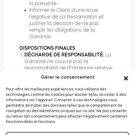
la présente ;
Informer le Client d’une issue
négative de sa Réclamation et
justifier la décision de ne pas
remplir les obligations de la
Garantie.
DISPOSITIONS FINALES
DÉCHARGE DE RESPONSABILITÉ.
La
Garantie ne couvre pas la
responsabilité de l’Entreprise relative
à la conformité du Produit aux lois,
Gérer le consentement
directives et documents locaux ni à
l’application appropriée ou à la
Pour offrir les meilleures expériences, nous utilisons des
conformité du Produit selon l’usage
technologies comme les cookies pour stocker et/ou accéder à des
informations sur l'appareil. Consentir à ces technologies nous
prévu par le Client. L’Entreprise ne
permettra de traiter des données telles que le comportement de
pourra pas être tenue responsable
navigation ou des identifiants uniques sur ce site. Ne pas consentir
de tout dommage, perte ou
ou retirer son consentement peut affecter négativement certaines
destruction du produit dû à une
fonctionnalités et fonctions.
raison autre que celles couvertes par
la présente, sauf mention contraire