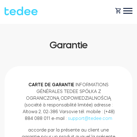
COMMENT ÇA MARCHE ?
Garantie
PRODUITS
Maison
Serrures
BOUTIQUE
CARTE DE GARANTIE
INFORMATIONS
GÉNÉRALES TEDEE SPÓŁKA Z
Location
Tedee GO
OGRANICZONĄ ODPOWIEDZIALNOŚCIĄ
(société à responsabilité limitée) adresse :
ASSISTANCE
Altowa 2, 02-386 Varsovie tél. mobile : (+48)
884 088 011 e-mail :
support@tedee.com
Entreprise
accorde par la présente au client une
Tedee GO2
BLOG
garantie pour un produit auquel la présente