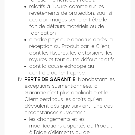
relatifs à l’usure, comme sur les
revêtements de protection, sauf si
ces dommages semblent être le
Module relais connecté BleBox
fait de défauts matériels ou de
fabrication,
d’ordre physique apparus après la
réception du Produit par le Client,
dont les fissures, les distorsions, les
Tedee Dry Contact
rayures et tout autre défaut relatifs,
dont la cause échappe au
contrôle de l’entreprise.
PERTE DE GARANTIE
. Nonobstant les
exceptions susmentionnées, la
Tedee GO2
Garantie n’est plus applicable et le
Client perd tous les droits qui en
Acheter
découlent dès que survient l’une des
circonstances suivantes :
les changements et les
modifications apportés au Produit
à l’aide d’éléments ou de