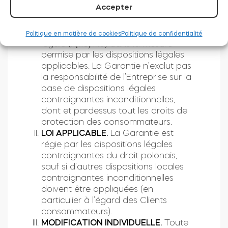
Accepter
dans les dispositions légales
obligatoires. La responsabilité de
l’Entreprise à partir de la garantie
Politique en matière de cookies
Politique de confidentialité
légale (rękojmia) dans la mesure
permise par les dispositions légales
applicables. La Garantie n’exclut pas
la responsabilité de l’Entreprise sur la
base de dispositions légales
contraignantes inconditionnelles,
dont et pardessus tout les droits de
protection des consommateurs.
LOI APPLICABLE.
La Garantie est
régie par les dispositions légales
contraignantes du droit polonais,
sauf si d’autres dispositions locales
contraignantes inconditionnelles
doivent être appliquées (en
particulier à l’égard des Clients
consommateurs).
MODIFICATION INDIVIDUELLE.
Toute