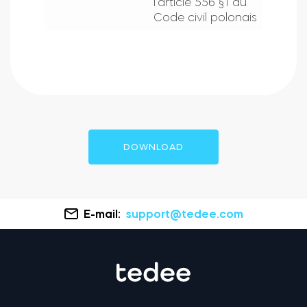
l’article 556 §1 du
Code civil polonais
DOWNLOAD
E-mail:
support@tedee.com