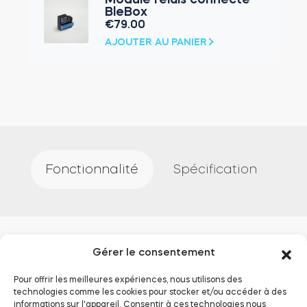
BleBox
€
79.00
AJOUTER AU PANIER
Fonctionnalité
Spécification
Gérer le consentement
La sécurité au bout des doigts
Pour offrir les meilleures expériences, nous utilisons des
Gérez l'accès avec jusqu'à 100 empreintes digitales
technologies comme les cookies pour stocker et/ou accéder à des
individuelles, chacune enregistrée pour le suivi de l'activité
informations sur l'appareil. Consentir à ces technologies nous