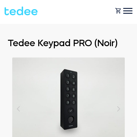
COMMENT ÇA MARCHE ?
Tedee Keypad PRO (Noir)
PRODUITS
Maison
Serrures
BOUTIQUE
Location
Tedee GO
ASSISTANCE
Entreprise
Tedee GO2
BLOG