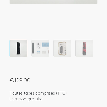
Intégrations
LOCALISATEUR DE BOUTIQUES
Tedee PRO
IDENTIFIANT
ACHETER
Accessoires
Tedee Bridge
€
129.00
Door Sensor
Toutes taxes comprises (TTC)
Livraison gratuite