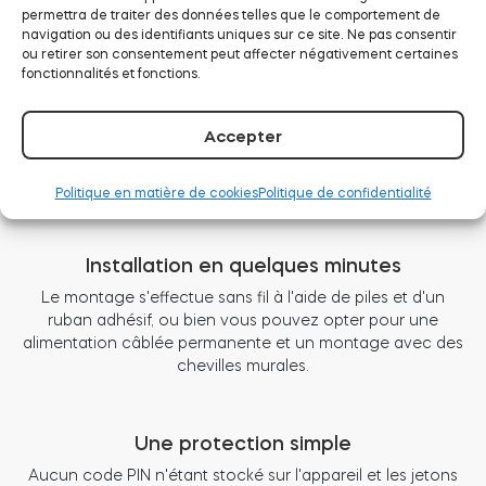
et personnalisable avec des autorisations d'accès.
permettra de traiter des données telles que le comportement de
navigation ou des identifiants uniques sur ce site. Ne pas consentir
ou retirer son consentement peut affecter négativement certaines
fonctionnalités et fonctions.
La clé qui vous accompagne toujours
Verrouillez et déverrouillez la porte à l'aide d'un code PIN
Accepter
sécurisé de 5 à 8 chiffres. Partagez un accès personnalisé
avec jusqu'à 100 codes actifs pour les visiteurs, les
locataires ou les employés.
Politique en matière de cookies
Politique de confidentialité
Installation en quelques minutes
Le montage s'effectue sans fil à l'aide de piles et d'un
ruban adhésif, ou bien vous pouvez opter pour une
alimentation câblée permanente et un montage avec des
chevilles murales.
Une protection simple
Aucun code PIN n'étant stocké sur l'appareil et les jetons