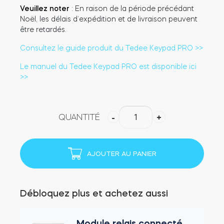
Veuillez noter
: En raison de la période précédant
Noël, les délais d’expédition et de livraison peuvent
être retardés.
Consultez le guide produit du Tedee Keypad PRO >>
Le manuel du Tedee Keypad PRO est disponible ici
>>
quantité
QUANTITÉ
-
+
de
Tedee
Keypad
AJOUTER AU PANIER
PRO
(Noir)
Débloquez plus et achetez aussi
Module relais connecté