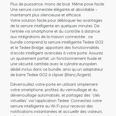
Plus de puissance, moins de bruit. Même pose facile.
Une serrure connectée élégante et abordable –
maintenant plus silencieuse et efficace.
Votre solution facile pour débloquer les avantages
Module relais connecté BleBox
de la serrure intelligente en quelques minutes. De
l’entrée via smartphone et du contrôle à distance
aux intégrations de la maison connectée : ce
bundle comprend la serrure intelligente Tedee GO2
et le Tedee Bridge, apportant des fonctionnalités
Tedee Dry Contact
d’accès intelligent avancées à votre porte. Assurez
un ajustement parfait, un fonctionnement fluide et
une sécurité certifiée avec le cylindre européen
dédié inclus dans ce bundle, ainsi qu’un adaptateur
de barre Tedee GO2 à clipser (Blanc/Argent).
Tedee GO2
Déverrouillez votre porte en utilisant simplement
Acheter
votre smartphone, profitez du verrouillage et du
déverrouillage automatisés, et partagez des “clés
virtuelles” via l’application Tedee. Connectez votre
serrure intelligente au Wi-Fi pour recevoir des
notifications instantanées et accueillir des visiteurs,