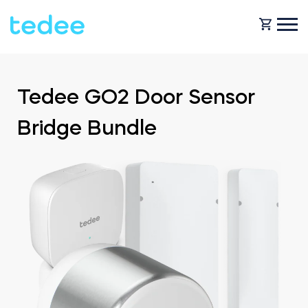
COMMENT ÇA MARCHE ?
Tedee GO2 Door Sensor
Bridge Bundle
PRODUITS
Maison
Serrures
BOUTIQUE
Location
Tedee GO
ASSISTANCE
Entreprise
Tedee GO2
BLOG