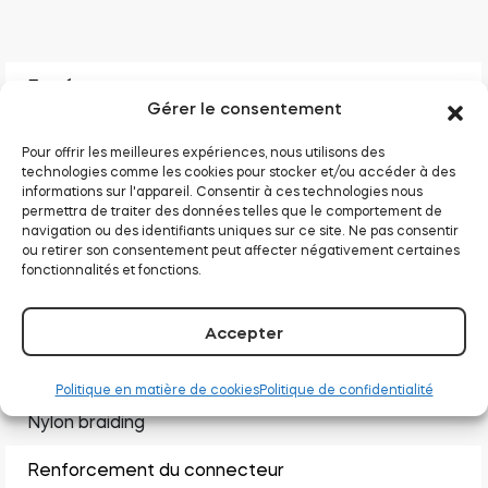
Entrée
Gérer le consentement
USB A
Pour offrir les meilleures expériences, nous utilisons des
technologies comme les cookies pour stocker et/ou accéder à des
Sortie
informations sur l'appareil. Consentir à ces technologies nous
permettra de traiter des données telles que le comportement de
Micro USB on a magnetic adapter
navigation ou des identifiants uniques sur ce site. Ne pas consentir
ou retirer son consentement peut affecter négativement certaines
fonctionnalités et fonctions.
Longueur
2m
Accepter
Revêtement
Politique en matière de cookies
Politique de confidentialité
Nylon braiding
Renforcement du connecteur