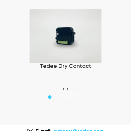
Tedee Dry Contact
‹
›
E-mail:
support@tedee.com