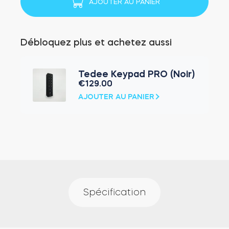
AJOUTER AU PANIER
charge
magnétique
en
Débloquez plus et achetez aussi
argent
Tedee Keypad PRO (Noir)
€
129.00
AJOUTER AU PANIER
Spécification