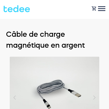
COMMENT ÇA MARCHE ?
Câble de charge
magnétique en argent
PRODUITS
Maison
Serrures
BOUTIQUE
Location
Tedee GO
ASSISTANCE
Entreprise
Tedee GO2
BLOG