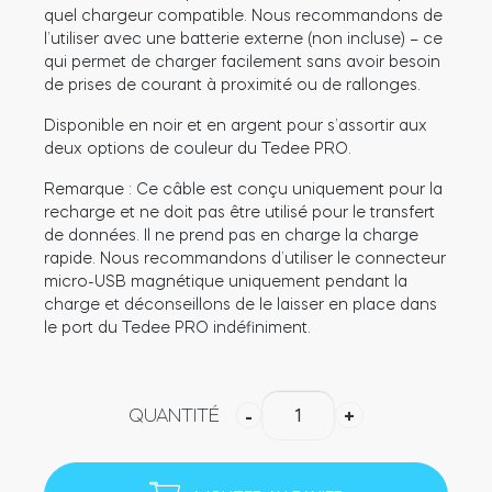
quel chargeur compatible. Nous recommandons de
l’utiliser avec une batterie externe (non incluse) – ce
qui permet de charger facilement sans avoir besoin
de prises de courant à proximité ou de rallonges.
Module relais connecté BleBox
Disponible en noir et en argent pour s’assortir aux
deux options de couleur du Tedee PRO.
Remarque : Ce câble est conçu uniquement pour la
Tedee Dry Contact
recharge et ne doit pas être utilisé pour le transfert
de données. Il ne prend pas en charge la charge
rapide. Nous recommandons d’utiliser le connecteur
micro-USB magnétique uniquement pendant la
charge et déconseillons de le laisser en place dans
Tedee GO2
le port du Tedee PRO indéfiniment.
Acheter
quantité
QUANTITÉ
-
+
de
Câble
de