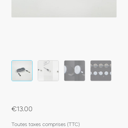
Intégrations
LOCALISATEUR DE BOUTIQUES
Tedee PRO
IDENTIFIANT
ACHETER
Accessoires
Tedee Bridge
Door Sensor
€
13.00
Toutes taxes comprises (TTC)