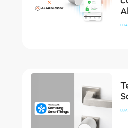
c
A
LEIA
T
S
LEIA