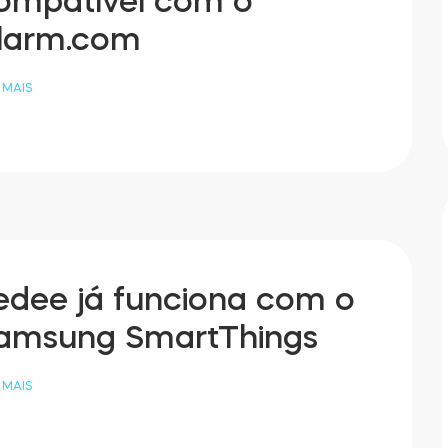
ompatível com o
larm.com
 MAIS
edee já funciona com o
amsung SmartThings
 MAIS