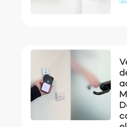
LEIA
V
d
a
M
D
c
e