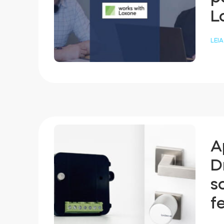
L
LEIA
A
D
s
f