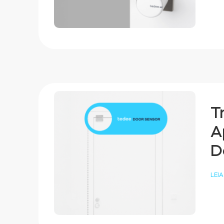
T
A
D
LEIA