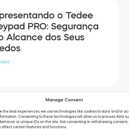
presentando o Tedee
eypad PRO: Segurança
o Alcance dos Seus
edos
 MAIS
Manage Consent
e the best experiences, we use technologies like cookies to store and/or a
formation. Consenting to these technologies will allow us to process data s
s Estações de Vídeo
behavior or unique IDs on this site. Not consenting or withdrawing consent,
 affect certain features and functions.