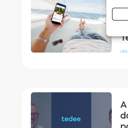
D
F
F
T
LEIA
A
d
p