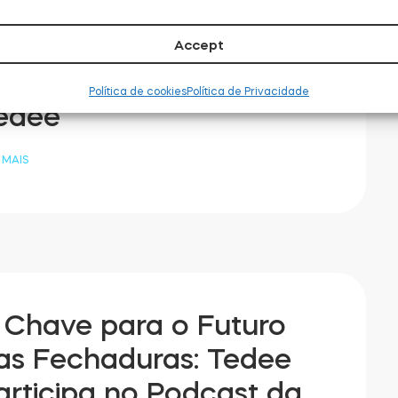
oorBird Agora
uncionam com
Accept
echaduras Inteligentes
Política de cookies
Política de Privacidade
edee
 MAIS
 Chave para o Futuro
as Fechaduras: Tedee
articipa no Podcast da