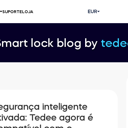
EUR
SUPORTE
LOJA
Smart lock blog by
tede
egurança inteligente
tivada: Tedee agora é