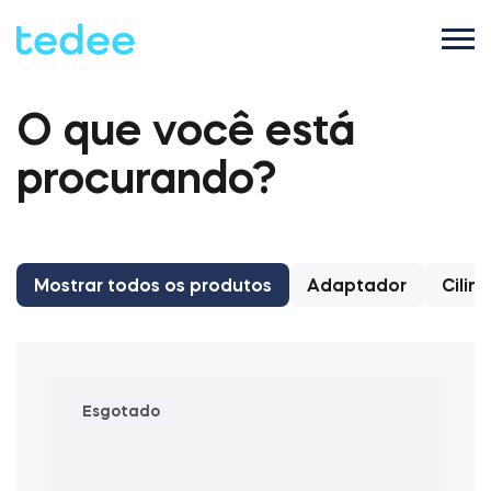
O que você está
COMO FUNCIONA?
procurando?
PRODUTOS
Casa
Fechaduras
Mostrar todos os produtos
Adaptador
Cilin
SUPORTE
Aluguel
Tedee GO2
LOJA
Esgotado
Empresa
Tedee PRO