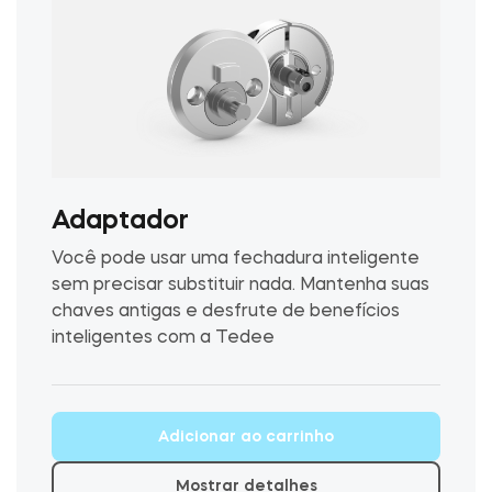
LOCALIZADOR DE LOJAS
LOGIN
COMPRE AGORA
Integrações
Accesorries
Tedee Bridge
Adaptador
Você pode usar uma fechadura inteligente
sem precisar substituir nada. Mantenha suas
Cilindros
chaves antigas e desfrute de benefícios
inteligentes com a Tedee
Adaptadores
Adicionar ao carrinho
Mostrar detalhes