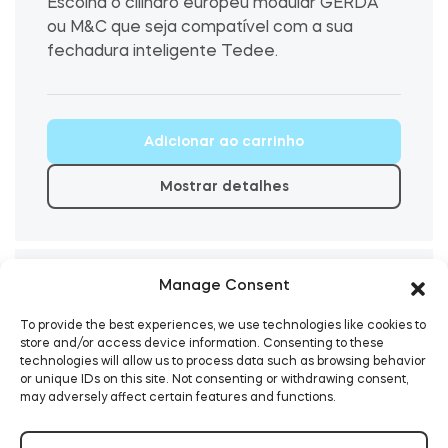
Escolha o cilindro europeu modular GERDA
Tedee GO2
ou M&C que seja compatível com a sua
fechadura inteligente Tedee.
Adicionar ao carrinho
Mostrar detalhes
Manage Consent
To provide the best experiences, we use technologies like cookies to
store and/or access device information. Consenting to these
technologies will allow us to process data such as browsing behavior
or unique IDs on this site. Not consenting or withdrawing consent,
may adversely affect certain features and functions.