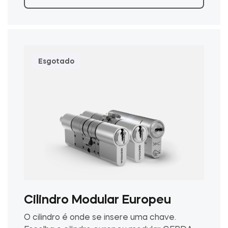
Acesso à casa
Tedee Keypad PRO
Esgotado
Tedee Biometric Module
Teclado
Cilindro Modular Europeu
Tedee GO2
O cilindro é onde se insere uma chave.