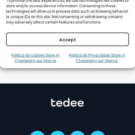
To provide the best experiences, we use technologies like cookies to
store and/or access device information. Consenting to these
Tedee GO2
technologies will allow us to process data such as browsing behavior
or unique IDs on this site. Not consenting or withdrawing consent,
may adversely affect certain features and functions.
Accept
Política de cookies Store in
Política de Privacidade Store in
Champigny-sur-Marne
Champigny-sur-Marne