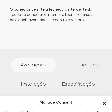
Acesso à casa
O conector permite a fechedura inteligente da
Tedee se conectar à internet e liberar recursos
adicionais avançados de controle remoto.
Tedee Keypad PRO
Tedee Biometric Module
Avaliações
Funcionalidades
Teclado
Instalação
Especificação
Manage Consent
Documentação
Tedee GO2