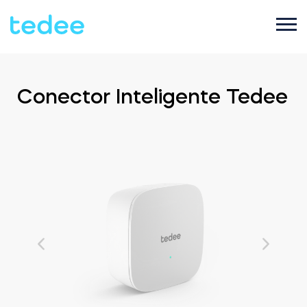
COMO FUNCIONA?
Conector Inteligente Tedee
PRODUTOS
Casa
Fechaduras
SUPORTE
Aluguel
Tedee GO2
LOJA
Empresa
Tedee PRO