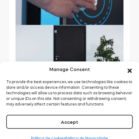
Manage Consent
To provide the best experiences, we use technologies like cookies to
store and/or access device information. Consenting to these
technologies will allow us to process data such as browsing behavior
Outros aprimoramentos de proteção ao usar o
or unique IDs on this site. Not consenting or withdrawing consent,
sensor incluem:
may adversely affect certain features and functions.
Prevenção de travamento com a porta
aberta no app Tedee – o app exigirá que
Accept
você mantenha o botão pressionado para
acionar os trincos em uma porta que não
Política de cookies
Política de Privacidade