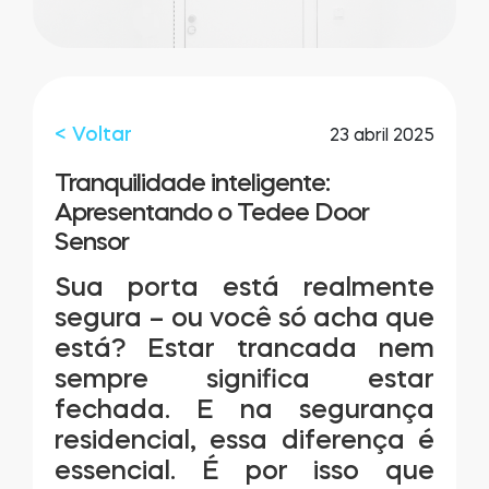
LOCALIZADOR DE LOJAS
LOGIN
COMPRE AGORA
Integrações
Accesorries
< Voltar
23 abril 2025
Tedee Bridge
Tranquilidade inteligente:
Apresentando o Tedee Door
Sensor
Sua porta está realmente
Cilindros
segura – ou você só acha que
está? Estar trancada nem
sempre significa estar
fechada. E na segurança
Adaptadores
residencial, essa diferença é
essencial. É por isso que