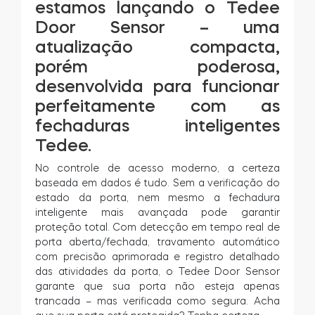
estamos lançando o Tedee
Acesso à casa
Door Sensor – uma
atualização compacta,
porém poderosa,
Tedee Keypad PRO
desenvolvida para funcionar
perfeitamente com as
fechaduras inteligentes
Tedee.
Tedee Biometric Module
No controle de acesso moderno, a certeza
baseada em dados é tudo. Sem a verificação do
estado da porta, nem mesmo a fechadura
inteligente mais avançada pode garantir
Teclado
proteção total. Com detecção em tempo real de
porta aberta/fechada, travamento automático
com precisão aprimorada e registro detalhado
das atividades da porta, o Tedee Door Sensor
garante que sua porta não esteja apenas
Tedee GO2
trancada – mas verificada como segura. Acha