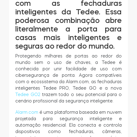
com as fechaduras
Acesso à casa
inteligentes da Tedee. Essa
poderosa combinação abre
literalmente a porta para
Tedee Keypad PRO
casas mais inteligentes e
seguras ao redor do mundo.
Protegendo milhares de portas ao redor do
mundo sem o uso de chaves, a Tedee é
Tedee Biometric Module
conhecida por unir facilidade de uso com
cibersegurança de ponta. Agora compatíveis
com o ecossistema da Alarm.com, as fechaduras
inteligentes Tedee PRO, Tedee GO e a nova
Tedee GO2
trazem todo o seu potencial para o
Teclado
cenário profissional da segurança inteligente.
Alarm.com
é uma plataforma baseada em nuvem
projetada para segurança inteligente e
automação residencial. Ela conecta e controla
Tedee GO2
dispositivos como fechaduras, câmeras,