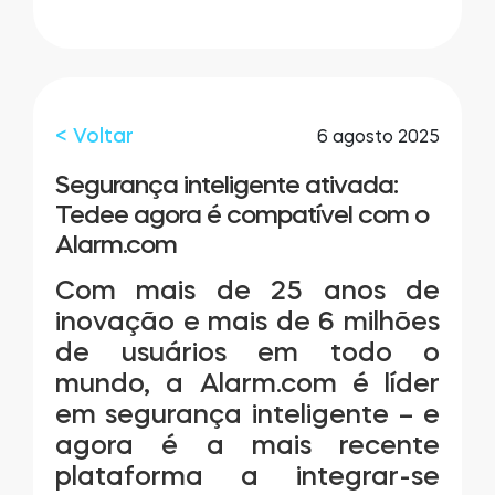
LOCALIZADOR DE LOJAS
LOGIN
COMPRE AGORA
Integrações
Accesorries
< Voltar
6 agosto 2025
Tedee Bridge
Segurança inteligente ativada:
Tedee agora é compatível com o
Alarm.com
Com mais de 25 anos de
Cilindros
inovação e mais de 6 milhões
de usuários em todo o
mundo, a Alarm.com é líder
em segurança inteligente – e
Adaptadores
agora é a mais recente
plataforma a integrar-se