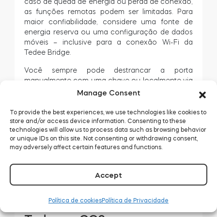
caso de queda de energia ou perda de conexão,
as funções remotas podem ser limitadas. Para
maior confiabilidade, considere uma fonte de
energia reserva ou uma configuração de dados
móveis – inclusive para a conexão Wi-Fi da
Tedee Bridge.
Você sempre pode destrancar a porta
manualmente com uma chave ou localmente via
Bluetooth usando o aplicativo Tedee no seu
Manage Consent
smartphone.
To provide the best experiences, we use technologies like cookies to
store and/or access device information. Consenting to these
technologies will allow us to process data such as browsing behavior
or unique IDs on this site. Not consenting or withdrawing consent,
may adversely affect certain features and functions.
Accept
Política de cookies
Política de Privacidade