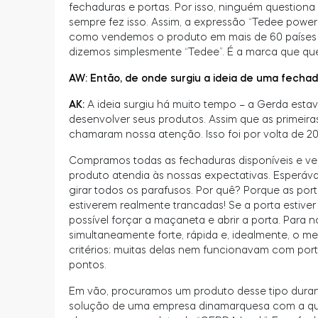
fechaduras e portas. Por isso, ninguém questio
sempre fez isso. Assim, a expressão “Tedee powere
como vendemos o produto em mais de 60 países de
dizemos simplesmente “Tedee”. É a marca que quer
AW: Então, de onde surgiu a ideia de uma fechad
AK:
A ideia surgiu há muito tempo – a Gerda est
desenvolver seus produtos. Assim que as primeir
chamaram nossa atenção. Isso foi por volta de 20
Compramos todas as fechaduras disponíveis e ve
produto atendia às nossas expectativas. Esperáva
girar todos os parafusos. Por quê? Porque as port
estiverem realmente trancadas! Se a porta estiv
possível forçar a maçaneta e abrir a porta. Para 
simultaneamente forte, rápida e, idealmente, o m
critérios; muitas delas nem funcionavam com por
pontos.
Em vão, procuramos um produto desse tipo dura
solução de uma empresa dinamarquesa com a qua