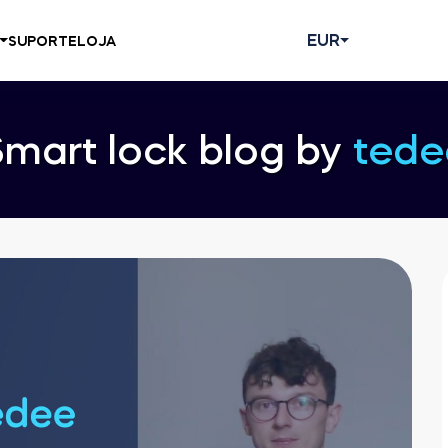
EUR
SUPORTE
LOJA
Smart lock blog by
tede