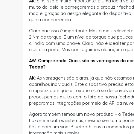
AK:
Sim, isso é muito importante. É uma ideia volt
muito da ideia, e começaremos a produzir fechadu
mão e, graças ao
design
elegante do dispositivo
que a concorrência.
Claro que isso é importante. Mas o mais relevante
2 Nm de torque. É um nível de torque que poucas
cilindro com uma chave. Claro, não é ideal ter po
ajustar a porta. Mas conseguimos alcançar o qu
AW: Compreendo. Quais são as vantagens da c
Tedee?
AK:
As vantagens são claras, já que não estamos
aparelhos individuais. Este dispositivo precisa 
a rapidez com que a Loxone está se desenvolven
preocupamos muito com o fato de nossa fechadur
preparamos integrações por meio da API da nuvem 
Agora também temos um novo produto – o Tedee 
Loxone e outros sistemas, mesmo sem uma ponte.
fios e com um sinal Bluetooth, envia comandos p
integração mais simples.