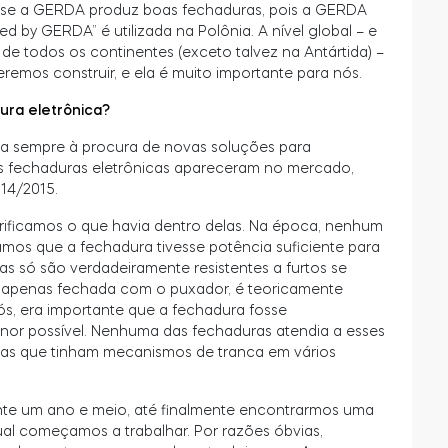
na se a GERDA produz boas fechaduras, pois a GERDA
d by GERDA” é utilizada na Polônia. A nível global – e
 todos os continentes (exceto talvez na Antártida) –
emos construir, e ela é muito importante para nós.
ura eletrônica?
ava sempre à procura de novas soluções para
as fechaduras eletrônicas apareceram no mercado,
14/2015.
rificamos o que havia dentro delas. Na época, nenhum
mos que a fechadura tivesse potência suficiente para
as só são verdadeiramente resistentes a furtos se
er apenas fechada com o puxador, é teoricamente
nós, era importante que a fechadura fosse
enor possível. Nenhuma das fechaduras atendia a esses
tas que tinham mecanismos de tranca em vários
nte um ano e meio, até finalmente encontrarmos uma
l começamos a trabalhar. Por razões óbvias,