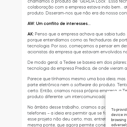
chamamos o produto de “GERDA Lock”. Essa fech
colaboração com a empresa estava indo bem… a
produto. Disseram-nos que não era da nossa conta
AW: Um conflito de interesses…
AK:
Penso que a empresa achava que sabia tudo.
porque entendíamos como as fechaduras de porta
tecnologia. Por isso, começamos a pensar em de
acionistas da empresa que estavam envolvidos na 
De modo geral, a Tedee se baseia em dois pilares
tecnologia da empresa Predica, de onde vieram
Parece que tínhamos mesmo uma boa ideia, mas 
parte eletrônica nem o
software
do produto. Tent
certo. Então, criamos nossa própria empresa, a T
produto diferente: um intercomunicador inteligent
No âmbito desse trabalho, criamos a ponte que
To provid
telefones – a ideia era permitir que se falasse c
device in
esse projeto não deu certo, mas, entretanto, sur
browsing 
mesma ponte, que agora permite conectar muitos
adversely