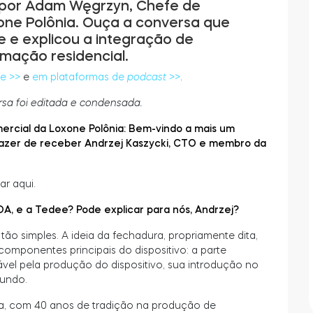
 por Adam Węgrzyn, Chefe de
ne Polônia. Ouça a conversa que
 e explicou a integração de
mação residencial.
e >>
e
em plataformas de
podcast
>>
.
rsa foi editada e condensada.
rcial da Loxone Polônia: Bem-vindo a mais um
razer de receber Andrzej Kaszycki, CTO e membro da
ar aqui.
, e a Tedee? Pode explicar para nós, Andrzej?
ão simples. A ideia da fechadura, propriamente dita,
omponentes principais do dispositivo: a parte
ável pela produção do dispositivo, sua introdução no
mundo.
, com 40 anos de tradição na produção de