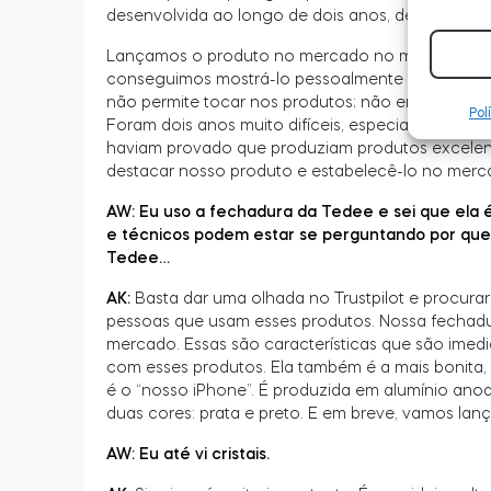
desenvolvida ao longo de dois anos, desde 2018.
Lançamos o produto no mercado no meio da pand
conseguimos mostrá-lo pessoalmente a ninguém. C
não permite tocar nos produtos; não era possível
Pol
Foram dois anos muito difíceis, especialmente por
haviam provado que produziam produtos excelente
destacar nosso produto e estabelecê-lo no merc
AW: Eu uso a fechadura da Tedee e sei que ela é 
e técnicos podem estar se perguntando por que
Tedee…
AK:
Basta dar uma olhada no Trustpilot e procura
pessoas que usam esses produtos. Nossa fechadura
mercado. Essas são características que são imedia
com esses produtos. Ela também é a mais bonita
é o “nosso iPhone”. É produzida em alumínio an
duas cores: prata e preto. E em breve, vamos lan
AW: Eu até vi cristais.