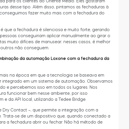
ada para os clientes do Oriente Médio. Eles gostaram
ras desse tipo. Além disso, pintamos as fechaduras à
, conseguimos fazer muito mais com a fechadura do
 é que a fechadura é silenciosa e muito forte, gerando
 pessoas conseguiriam aplicar manualmente ao girar o
rtas muito difíceis de manusear; nesses casos, é melhor
e outros não conseguem.
ombinação da automação Loxone com a fechadura da
 mais na época em que a tecnologia se baseava em
estar integrado em um sistema de automação. Observamos
do e percebemos isso em todos os lugares. Nos
a funcionar bem nesse ambiente, por isso
e da API local, utilizando a Tedee Bridge.
Dry Contact –, que permite a integração com a
 Trata-se de um dispositivo que, quando conectado a
ara a fechadura abrir ou fechar. Não há método de