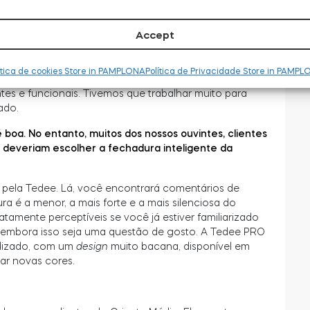
Accept
emia, em 2020, e durante dois anos não
laro, fizemos apresentações online, mas a internet
 perceber como ele é interessante, compacto e bonito.
ítica de cookies Store in PAMPLONA
Política de Privacidade Store in PAMP
que todos os concorrentes já ativos na indústria
s e funcionais. Tivemos que trabalhar muito para
ado.
boa. No entanto, muitos dos nossos ouvintes, clientes
 deveriam escolher a fechadura inteligente da
r pela Tedee. Lá, você encontrará comentários de
 é a menor, a mais forte e a mais silenciosa do
tamente perceptíveis se você já estiver familiarizado
, embora isso seja uma questão de gosto. A Tedee PRO
odizado, com um
design
muito bacana, disponível em
çar novas cores.