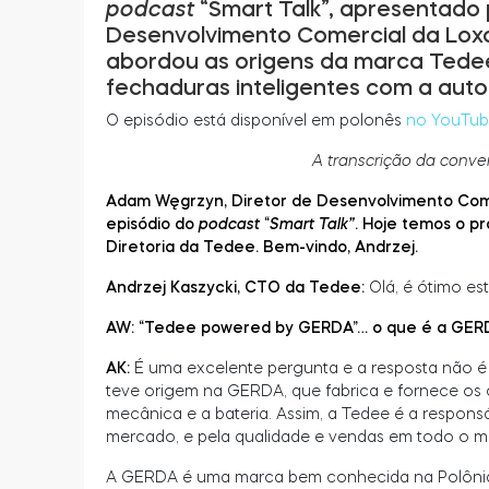
podcast
“Smart Talk”, apresentado
Desenvolvimento Comercial da Loxo
abordou as origens da marca Tedee
fechaduras inteligentes com a auto
O episódio está disponível em polonês
no YouTub
A transcrição da conve
Adam Węgrzyn, Diretor de Desenvolvimento Come
episódio do
podcast
“
Smart Talk”
. Hoje temos o p
Diretoria da Tedee. Bem-vindo, Andrzej.
Andrzej Kaszycki, CTO da Tedee:
Olá, é ótimo est
AW: “Tedee powered by GERDA”… o que é a GERDA
AK:
É uma excelente pergunta e a resposta não é t
teve origem na GERDA, que fabrica e fornece os c
mecânica e a bateria. Assim, a Tedee é a respons
mercado, e pela qualidade e vendas em todo o 
A GERDA é uma marca bem conhecida na Polônia