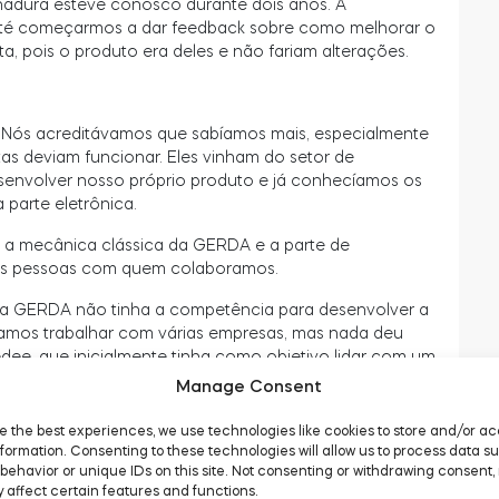
adura esteve conosco durante dois anos. A
té começarmos a dar feedback sobre como melhorar o
, pois o produto era deles e não fariam alterações.
 Nós acreditávamos que sabíamos mais, especialmente
s deviam funcionar. Eles vinham do setor de
senvolver nosso próprio produto e já conhecíamos os
parte eletrônica.
: a mecânica clássica da GERDA e a parte de
 as pessoas com quem colaboramos.
a GERDA não tinha a competência para desenvolver a
amos trabalhar com várias empresas, mas nada deu
edee, que inicialmente tinha como objetivo lidar com um
e.
Manage Consent
 conectava remotamente o intercomunicador aos
e the best experiences, we use technologies like cookies to store and/or a
om o intercomunicador através do celular. Basicamente,
formation. Consenting to these technologies will allow us to process data s
giu a oportunidade com a fechadura. Utilizamos a
behavior or unique IDs on this site. Not consenting or withdrawing consent,
 dos nossos aparelhos. É uma tecnologia muito boa,
 affect certain features and functions.