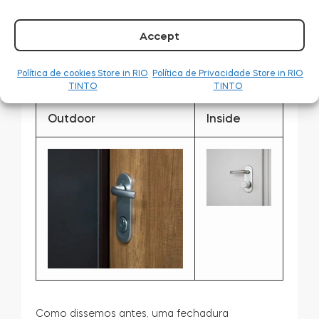
A mesma porta
com uma
Accept
fechadura
inteligente…
Política de cookies Store in RIO
Política de Privacidade Store in RIO
TINTO
TINTO
Outdoor
Inside
Como dissemos antes, uma fechadura