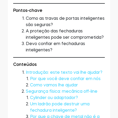
Acesso à casa
Pontos-chave
Como as travas de portas inteligentes
são seguras?
Tedee Keypad PRO
A proteção das fechaduras
inteligentes pode ser comprometida?
Devo confiar em fechaduras
inteligentes?
Tedee Biometric Module
Conteúdos
Introdução: este texto vai lhe ajudar?
Por que você deve confiar em nós
Teclado
Como vamos lhe ajudar
Segurança física: mecânica off-line
Cylinder ou adaptador?
Um ladrão pode destruir uma
Tedee GO2
fechadura inteligente?
Por que a chave de metal não é a