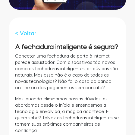
LOCALIZADOR DE LOJAS
LOGIN
COMPRE AGORA
Integrações
Accesorries
< Voltar
A fechadura inteligente é segura?
Tedee Bridge
Conectar uma fechadura de porta à Internet
parece assustador. Com dispositivos tão novos
como as fechaduras inteligentes, as dúvidas são
naturais. Mas esse não é o caso de todas as
Cilindros
novas tecnologias? Não foi o caso do banco
on-line ou dos pagamentos sem contato?
Mas, quando eliminamos nossas dúvidas, as
abordamos desde o início e entendemos a
tecnologia envolvida, a mágica acontece. E
Adaptadores
quem sabe? Talvez as fechaduras inteligentes se
tornem suas próximas companheiras de
confiança.