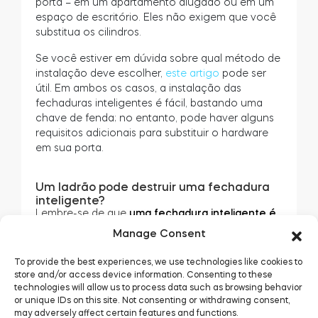
porta – em um apartamento alugado ou em um
espaço de escritório. Eles não exigem que você
substitua os cilindros.
Se você estiver em dúvida sobre qual método de
instalação deve escolher,
este artigo
pode ser
útil. Em ambos os casos, a instalação das
fechaduras inteligentes é fácil, bastando uma
chave de fenda; no entanto, pode haver alguns
requisitos adicionais para substituir o hardware
em sua porta.
Um ladrão pode destruir uma fechadura
inteligente?
Lembre-se de que
uma fechadura inteligente é
instalada dentro de sua casa.
Do lado de fora,
Manage Consent
ela não é visível nem acessível – inclusive para
ser roubada. Portanto, mecanicamente, não é
possível influenciar seu funcionamento. A
To provide the best experiences, we use technologies like cookies to
distância entre a parte externa de sua porta e a
store and/or access device information. Consenting to these
fechadura interna reduz o risco de eletrocussão.
technologies will allow us to process data such as browsing behavior
or unique IDs on this site. Not consenting or withdrawing consent,
may adversely affect certain features and functions.