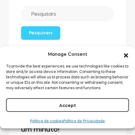
Pesquisars
Manage Consent
To provide the best experiences, we use technologies like cookies to
store and/or access device information. Consenting to these
technologies will allow us to process data such as browsing behavior
Posts Similares:
or unique IDs on this site. Not consenting or withdrawing consent,
may adversely affect certain features and functions.
Accept
Ative check-ins por PIN no
seu Airbnb – leva apenas
Política de cookies
Política de Privacidade
um minuto!