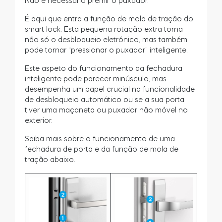
Não é necessário premir o puxador.
Acesso à casa
É aqui que entra a função de mola de tração do
smart lock. Esta pequena rotação extra torna
não só o desbloqueio eletrónico, mas também
Tedee Keypad PRO
pode tornar “pressionar o puxador” inteligente.
Este aspeto do funcionamento da fechadura
inteligente pode parecer minúsculo, mas
desempenha um papel crucial na funcionalidade
de desbloqueio automático ou se a sua porta
Tedee Biometric Module
tiver uma maçaneta ou puxador não móvel no
exterior.
Saiba mais sobre o funcionamento de uma
fechadura de porta e da função de mola de
Teclado
tração abaixo.
Tedee GO2