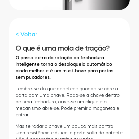
LOCALIZADOR DE LOJAS
LOGIN
COMPRE AGORA
Integrações
Accesorries
< Voltar
O que é uma mola de tração?
Tedee Bridge
O passo extra da rotação da fechadura
inteligente torna o desbloqueio automático
ainda melhor e é um must-have para portas
sem puxadores.
Cilindros
Lembre-se do que acontece quando se abre a
porta com uma chave. Roda-se a chave dentro
de uma fechadura, ouve-se um clique e o
mecanismo abre-se. Pode premir a maçaneta e
entrar.
Adaptadores
Mas se rodar a chave um pouco mais contra
uma resistência elástica, a porta salta do batente.