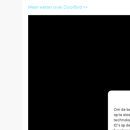
Meer weten over DoorBird >>
Om de be
op te sl
technolo
ID's op d