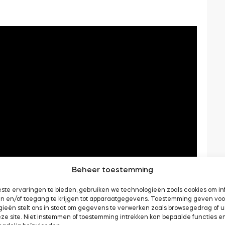
Beheer toestemming
ste ervaringen te bieden, gebruiken we technologieën zoals cookies om in
aan en/of toegang te krijgen tot apparaatgegevens. Toestemming geven vo
gieën stelt ons in staat om gegevens te verwerken zoals browsegedrag of 
eze site. Niet instemmen of toestemming intrekken kan bepaalde functies e