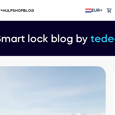
EUR
N
HULP
SHOP
BLOG
Smart lock blog by
tede