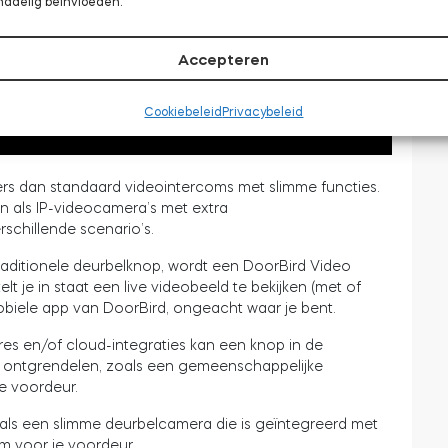
nadelig beïnvloeden.
Accepteren
Cookiebeleid
Privacybeleid
rs dan standaard videointercoms met slimme functies.
als IP-videocamera’s met extra
rschillende scenario’s.
raditionele deurbelknop, wordt een DoorBird Video
lt je in staat een live videobeeld te bekijken (met of
obiele app van DoorBird, ongeacht waar je bent.
res en/of cloud-integraties kan een knop in de
 ontgrendelen, zoals een gemeenschappelijke
e voordeur.
 als een slimme deurbelcamera die is geïntegreerd met
om voor je voordeur.