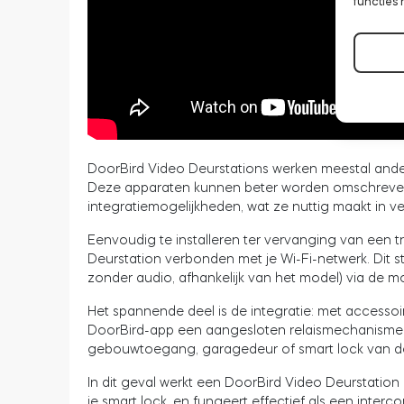
functies 
DoorBird Video Deurstations werken meestal ande
Deze apparaten kunnen beter worden omschreven 
integratiemogelijkheden, wat ze nuttig maakt in ve
Eenvoudig te installeren ter vervanging van een t
Deurstation verbonden met je Wi-Fi-netwerk. Dit ste
zonder audio, afhankelijk van het model) via de m
Het spannende deel is de integratie: met accessoi
DoorBird-app een aangesloten relaismechanisme
gebouwtoegang, garagedeur of smart lock van d
In dit geval werkt een DoorBird Video Deurstation
je smart lock, en fungeert effectief als een interc