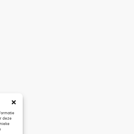
formatie
or deze
unieke
n