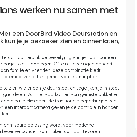
tions werken nu samen met
? Met een DoorBird Video Deurstation en
kun je je bezoeker zien en binnenlaten,
tercomcamera tilt de beveiliging van je huis naar een
 dagelijkse uitdagingen. Of je nu leveringen beheert,
aan familie en vrienden, deze combinatie biedt
 – allemaal vanaf het gemak van je smartphone.
 te zien wie er aan je deur staat en tegelijkertijd in staat
e ontgrendelen. Van het voorkomen van gemiste pakketten
combinatie elimineert de traditionele beperkingen van
k en een intercomcamera geven je de controle in handen,
jker.
een onmisbare oplossing wordt voor moderne
 en beter verbonden kan maken dan ooit tevoren.