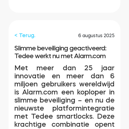
Integraties
WINKELZOEKER
Tedee PRO
INLOGGEN
< Terug.
6 augustus 2025
NU KOPEN
Slimme beveiliging geactiveerd:
Tedee werkt nu met Alarm.com
Accessoires
Met meer dan 25 jaar
innovatie en meer dan 6
Tedee Bridge
miljoen gebruikers wereldwijd
is Alarm.com een koploper in
slimme beveiliging – en nu de
Door Sensor
nieuwste platformintegratie
met Tedee smartlocks. Deze
krachtige combinatie opent