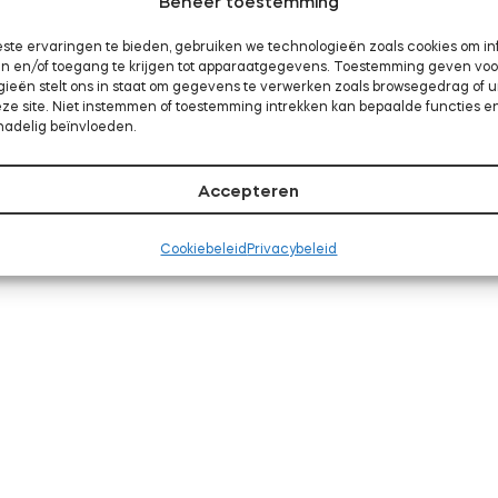
Beheer toestemming
ste ervaringen te bieden, gebruiken we technologieën zoals cookies om in
aan en/of toegang te krijgen tot apparaatgegevens. Toestemming geven vo
gieën stelt ons in staat om gegevens te verwerken zoals browsegedrag of 
eze site. Niet instemmen of toestemming intrekken kan bepaalde functies e
nadelig beïnvloeden.
Accepteren
Cookiebeleid
Privacybeleid