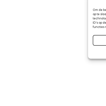
Om de be
op te sl
technolo
ID's op d
functies 