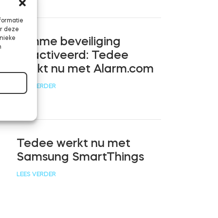
formatie
or deze
unieke
Slimme beveiliging
n
geactiveerd: Tedee
werkt nu met Alarm.com
LEES VERDER
Tedee werkt nu met
Samsung SmartThings
LEES VERDER