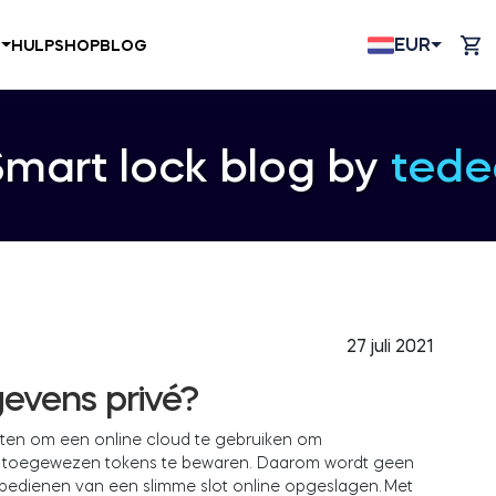
EUR
N
HULP
SHOP
BLOG
Smart lock blog by
tede
27 juli 2021
egevens privé?
loten om een online cloud te gebruiken om
in toegewezen tokens te bewaren. Daarom wordt geen
bedienen van een slimme slot online opgeslagen. Met