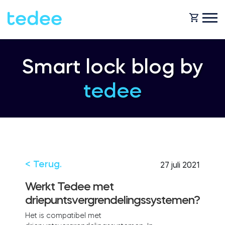
HOE HET WERKT?
Smart lock blog by
tedee
PRODUCTEN
Huis
Slot
HULP
Verhuur
Tedee GO
< Terug.
27 juli 2021
SHOP
Werkt Tedee met
driepuntsvergrendelingssystemen?
Bedrijf
Tedee GO2
Het is compatibel met
BLOG