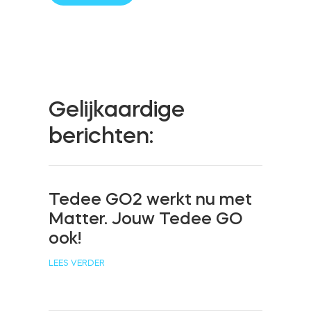
Cilinders
Adapters
Gelijkaardige
berichten:
Home toegang
Tedee GO2 werkt nu met
Matter. Jouw Tedee GO
Tedee Keypad PRO
ook!
LEES VERDER
Tedee Biometric Module