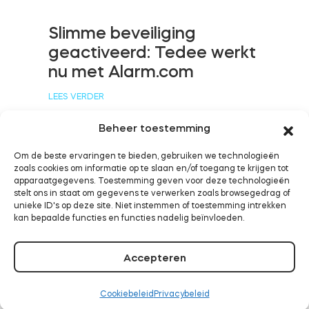
Slimme beveiliging
geactiveerd: Tedee werkt
BleBox Smart Relais Module
nu met Alarm.com
LEES VERDER
Beheer toestemming
Tedee Dry Contact
Om de beste ervaringen te bieden, gebruiken we technologieën
zoals cookies om informatie op te slaan en/of toegang te krijgen tot
Tedee werkt nu met
apparaatgegevens. Toestemming geven voor deze technologieën
Samsung SmartThings
stelt ons in staat om gegevens te verwerken zoals browsegedrag of
Tedee GO2
unieke ID's op deze site. Niet instemmen of toestemming intrekken
kan bepaalde functies en functies nadelig beïnvloeden.
LEES VERDER
Nu kopen
Accepteren
Cookiebeleid
Privacybeleid