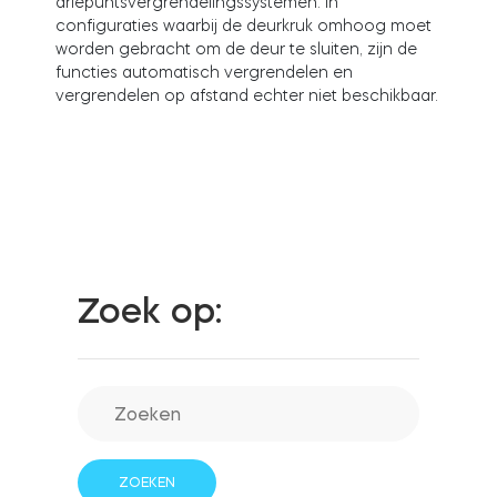
driepuntsvergrendelingssystemen. In
configuraties waarbij de deurkruk omhoog moet
worden gebracht om de deur te sluiten, zijn de
functies automatisch vergrendelen en
Integraties
WINKELZOEKER
vergrendelen op afstand echter niet beschikbaar.
Tedee PRO
INLOGGEN
NU KOPEN
Accessoires
Tedee Bridge
Zoek op:
Door Sensor