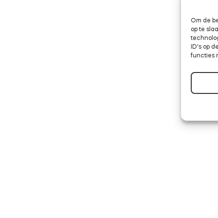
Om de be
op te sl
technolo
ID's op d
functies 