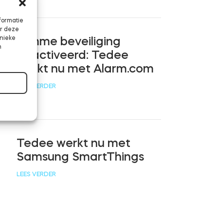
formatie
or deze
unieke
Slimme beveiliging
n
geactiveerd: Tedee
werkt nu met Alarm.com
LEES VERDER
Tedee werkt nu met
Samsung SmartThings
LEES VERDER