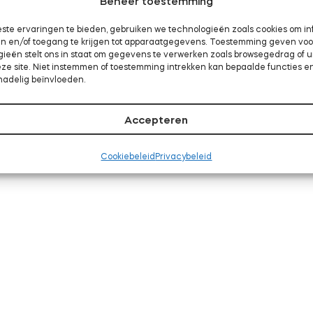
Beheer toestemming
ste ervaringen te bieden, gebruiken we technologieën zoals cookies om in
aan en/of toegang te krijgen tot apparaatgegevens. Toestemming geven vo
gieën stelt ons in staat om gegevens te verwerken zoals browsegedrag of 
eze site. Niet instemmen of toestemming intrekken kan bepaalde functies e
nadelig beïnvloeden.
Accepteren
Cookiebeleid
Privacybeleid