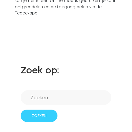
kun je het in een offline modus gebruiken: je kunt
ontgrendelen en de toegang delen via de
Tedee-app.
Integraties
WINKELZOEKER
Tedee PRO
INLOGGEN
NU KOPEN
Accessoires
Zoek op:
Tedee Bridge
Door Sensor