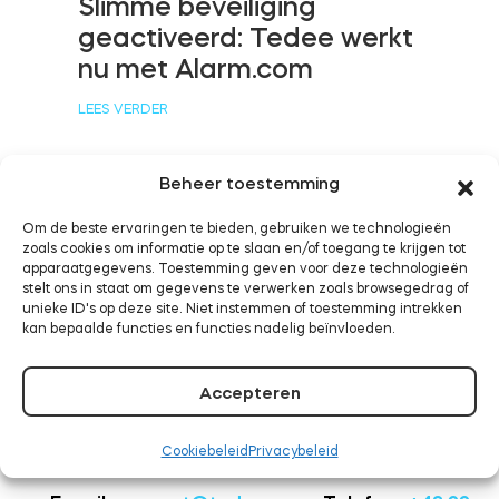
Slimme beveiliging
geactiveerd: Tedee werkt
nu met Alarm.com
BleBox Smart Relais Module
LEES VERDER
Beheer toestemming
Tedee Dry Contact
Om de beste ervaringen te bieden, gebruiken we technologieën
Tedee werkt nu met
zoals cookies om informatie op te slaan en/of toegang te krijgen tot
Samsung SmartThings
apparaatgegevens. Toestemming geven voor deze technologieën
stelt ons in staat om gegevens te verwerken zoals browsegedrag of
unieke ID's op deze site. Niet instemmen of toestemming intrekken
LEES VERDER
Tedee GO2
kan bepaalde functies en functies nadelig beïnvloeden.
Nu kopen
Accepteren
Cookiebeleid
Privacybeleid