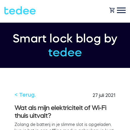
HOE HET WERKT?
Smart lock blog by
tedee
PRODUCTEN
Huis
Slot
HULP
Verhuur
Tedee GO
< Terug.
27 juli 2021
SHOP
Wat als mijn elektriciteit of Wi-Fi
thuis uitvalt?
Bedrijf
Tedee GO2
Zolang de batterij in je slimme slot is opgeladen,
BLOG