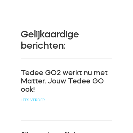
Cilinders
Gelijkaardige
Adapters
berichten:
Tedee GO2 werkt nu met
Home toegang
Matter. Jouw Tedee GO
ook!
Tedee Keypad PRO
LEES VERDER
Tedee Biometric Module