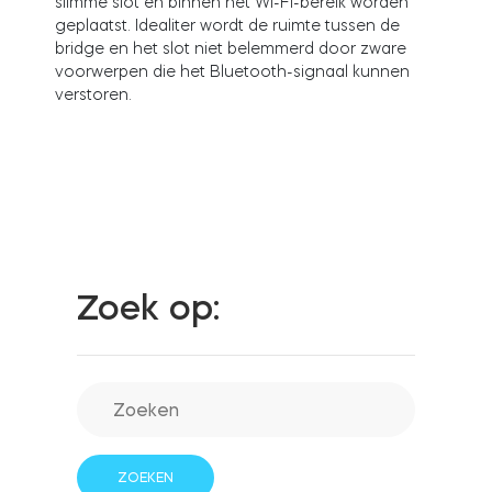
slimme slot en binnen het Wi-Fi-bereik worden
geplaatst. Idealiter wordt de ruimte tussen de
bridge en het slot niet belemmerd door zware
voorwerpen die het Bluetooth-signaal kunnen
Integraties
WINKELZOEKER
verstoren.
Tedee PRO
INLOGGEN
NU KOPEN
Accessoires
Tedee Bridge
Zoek op:
Door Sensor