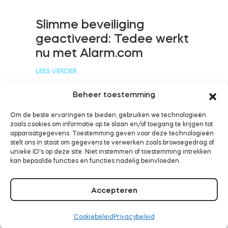
Slimme beveiliging
geactiveerd: Tedee werkt
BleBox Smart Relais Module
nu met Alarm.com
LEES VERDER
Beheer toestemming
Tedee Dry Contact
Om de beste ervaringen te bieden, gebruiken we technologieën
zoals cookies om informatie op te slaan en/of toegang te krijgen tot
Tedee werkt nu met
apparaatgegevens. Toestemming geven voor deze technologieën
Samsung SmartThings
stelt ons in staat om gegevens te verwerken zoals browsegedrag of
Tedee GO2
unieke ID's op deze site. Niet instemmen of toestemming intrekken
kan bepaalde functies en functies nadelig beïnvloeden.
LEES VERDER
Nu kopen
Accepteren
Cookiebeleid
Privacybeleid