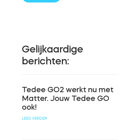
Cilinders
Adapters
Gelijkaardige
berichten:
Home toegang
Tedee GO2 werkt nu met
Matter. Jouw Tedee GO
Tedee Keypad PRO
ook!
LEES VERDER
Tedee Biometric Module