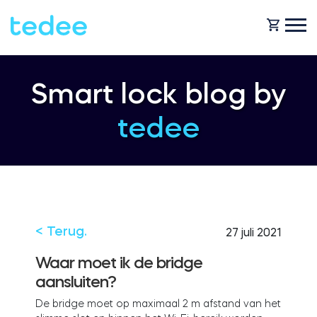
HOE HET WERKT?
Smart lock blog by
tedee
PRODUCTEN
Huis
Slot
HULP
Verhuur
Tedee GO
< Terug.
27 juli 2021
SHOP
Waar moet ik de bridge
aansluiten?
Bedrijf
Tedee GO2
De bridge moet op maximaal 2 m afstand van het
BLOG