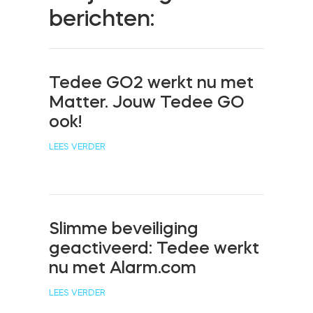
berichten:
Cilinders
Tedee GO2 werkt nu met
Adapters
Matter. Jouw Tedee GO
ook!
LEES VERDER
Home toegang
Tedee Keypad PRO
Slimme beveiliging
geactiveerd: Tedee werkt
nu met Alarm.com
LEES VERDER
Tedee Biometric Module