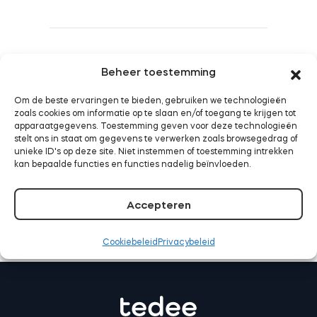
BleBox Smart Relais Module
Tedee werkt nu met
Beheer toestemming
Samsung SmartThings
Om de beste ervaringen te bieden, gebruiken we technologieën
LEES VERDER
zoals cookies om informatie op te slaan en/of toegang te krijgen tot
apparaatgegevens. Toestemming geven voor deze technologieën
Tedee Dry Contact
stelt ons in staat om gegevens te verwerken zoals browsegedrag of
unieke ID's op deze site. Niet instemmen of toestemming intrekken
kan bepaalde functies en functies nadelig beïnvloeden.
Accepteren
Tedee GO2
E-mail:
support@tedee.com
Telefon:
+48 22
Cookiebeleid
Privacybeleid
Nu kopen
307 72 67