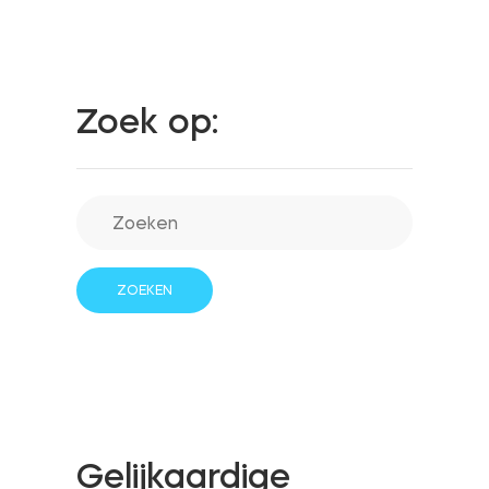
Integraties
WINKELZOEKER
Tedee PRO
Zoek op:
INLOGGEN
NU KOPEN
Accessoires
Tedee Bridge
Door Sensor
Gelijkaardige