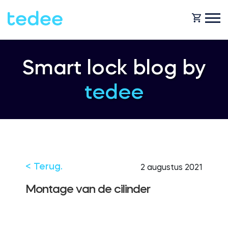
HOE HET WERKT?
Smart lock blog by
tedee
PRODUCTEN
Huis
Slot
HULP
Verhuur
Tedee GO
< Terug.
2 augustus 2021
SHOP
Montage van de cilinder
Bedrijf
Tedee GO2
BLOG