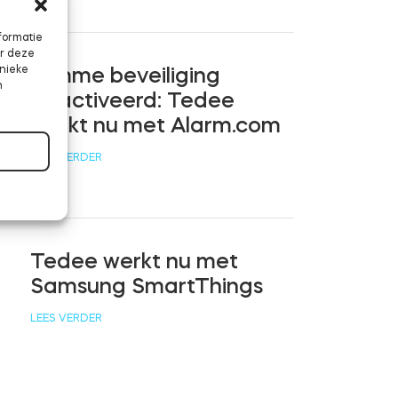
formatie
or deze
unieke
Slimme beveiliging
n
geactiveerd: Tedee
werkt nu met Alarm.com
LEES VERDER
Tedee werkt nu met
Samsung SmartThings
LEES VERDER