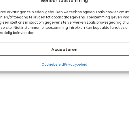
Beheer toestemming
ste ervaringen te bieden, gebruiken we technologieën zoals cookies om in
aan en/of toegang te krijgen tot apparaatgegevens. Toestemming geven vo
gieën stelt ons in staat om gegevens te verwerken zoals browsegedrag of 
eze site. Niet instemmen of toestemming intrekken kan bepaalde functies e
nadelig beïnvloeden.
Accepteren
Cookiebeleid
Privacybeleid