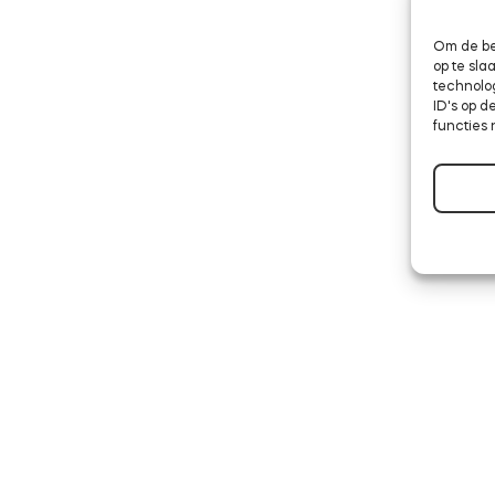
Om de be
op te sl
technolo
ID's op d
functies 