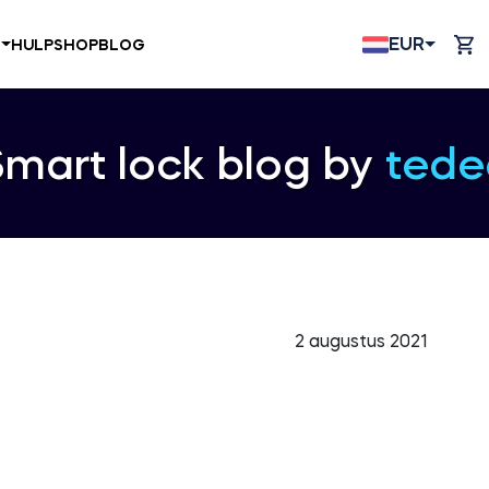
EUR
N
HULP
SHOP
BLOG
Smart lock blog by
tede
2 augustus 2021