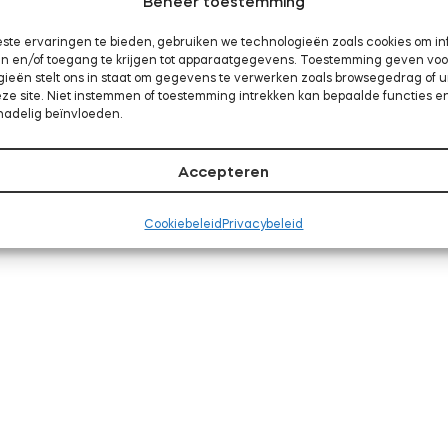
Beheer toestemming
ste ervaringen te bieden, gebruiken we technologieën zoals cookies om in
aan en/of toegang te krijgen tot apparaatgegevens. Toestemming geven vo
gieën stelt ons in staat om gegevens te verwerken zoals browsegedrag of 
eze site. Niet instemmen of toestemming intrekken kan bepaalde functies e
nadelig beïnvloeden.
Accepteren
Cookiebeleid
Privacybeleid