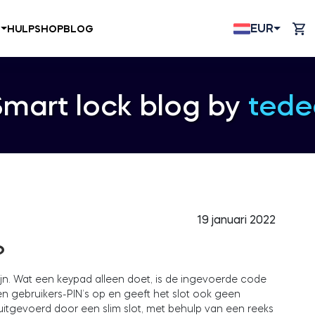
EUR
N
HULP
SHOP
BLOG
Smart lock blog by
tede
19 januari 2022
?
n. Wat een keypad alleen doet, is de ingevoerde code
n gebruikers-PIN’s op en geeft het slot ook geen
 uitgevoerd door een slim slot, met behulp van een reeks