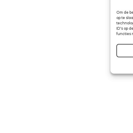
Om de be
op te sl
technolo
ID's op d
functies 