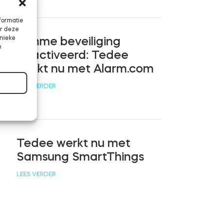
formatie
or deze
unieke
Slimme beveiliging
n
geactiveerd: Tedee
werkt nu met Alarm.com
LEES VERDER
Tedee werkt nu met
Samsung SmartThings
LEES VERDER