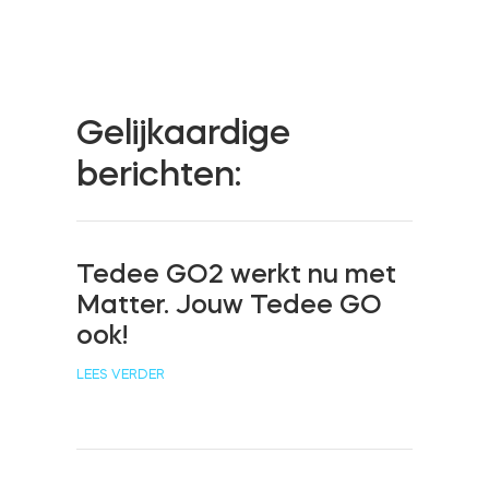
Cilinders
Gelijkaardige
Adapters
berichten:
Home toegang
Tedee GO2 werkt nu met
Matter. Jouw Tedee GO
ook!
Tedee Keypad PRO
LEES VERDER
Tedee Biometric Module