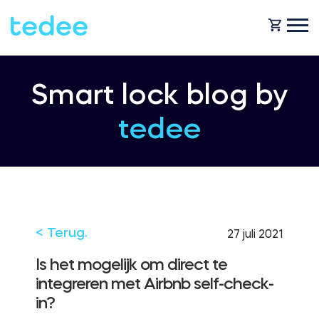
HOE HET WERKT?
Smart lock blog by
tedee
PRODUCTEN
Huis
Slot
HULP
Verhuur
Tedee GO
< Terug.
27 juli 2021
SHOP
Is het mogelijk om direct te
integreren met Airbnb self-check-
Bedrijf
in?
Tedee GO2
BLOG