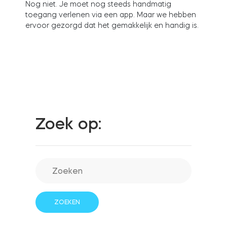
Nog niet. Je moet nog steeds handmatig
toegang verlenen via een app. Maar we hebben
ervoor gezorgd dat het gemakkelijk en handig is.
Integraties
WINKELZOEKER
Tedee PRO
INLOGGEN
NU KOPEN
Accessoires
Zoek op:
Tedee Bridge
Door Sensor