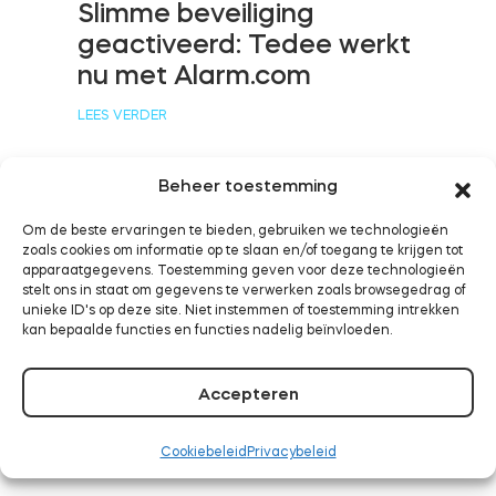
Slimme beveiliging
geactiveerd: Tedee werkt
nu met Alarm.com
BleBox Smart Relais Module
LEES VERDER
Beheer toestemming
Tedee Dry Contact
Om de beste ervaringen te bieden, gebruiken we technologieën
Tedee werkt nu met
zoals cookies om informatie op te slaan en/of toegang te krijgen tot
Samsung SmartThings
apparaatgegevens. Toestemming geven voor deze technologieën
stelt ons in staat om gegevens te verwerken zoals browsegedrag of
unieke ID's op deze site. Niet instemmen of toestemming intrekken
LEES VERDER
Tedee GO2
kan bepaalde functies en functies nadelig beïnvloeden.
Nu kopen
Accepteren
Cookiebeleid
Privacybeleid