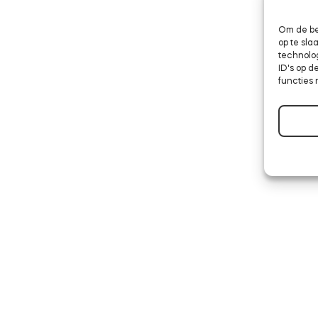
Om de be
op te sl
technolo
ID's op d
functies 