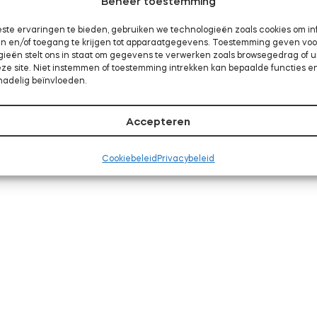
Beheer toestemming
ste ervaringen te bieden, gebruiken we technologieën zoals cookies om in
aan en/of toegang te krijgen tot apparaatgegevens. Toestemming geven vo
gieën stelt ons in staat om gegevens te verwerken zoals browsegedrag of 
eze site. Niet instemmen of toestemming intrekken kan bepaalde functies e
nadelig beïnvloeden.
Accepteren
Cookiebeleid
Privacybeleid