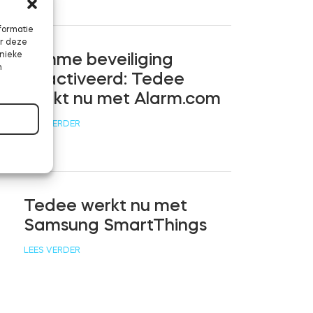
formatie
or deze
unieke
Slimme beveiliging
n
geactiveerd: Tedee
werkt nu met Alarm.com
LEES VERDER
Tedee werkt nu met
Samsung SmartThings
LEES VERDER