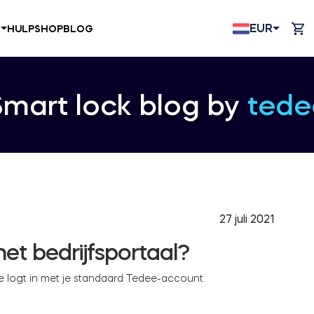
EUR
N
HULP
SHOP
BLOG
Smart lock blog by
tede
27 juli 2021
het bedrijfsportaal?
Je logt in met je standaard Tedee-account.