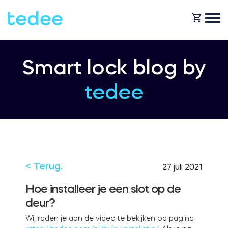
HOE HET WERKT?
Smart lock blog by
tedee
PRODUCTEN
Huis
Slot
HULP
Verhuur
Tedee GO
< Terug.
27 juli 2021
SHOP
Hoe installeer je een slot op de
deur?
Bedrijf
Tedee GO2
Wij raden je aan de video te bekijken op pagina
BLOG