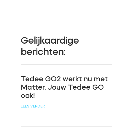
Cilinders
Gelijkaardige
Adapters
berichten:
Home toegang
Tedee GO2 werkt nu met
Matter. Jouw Tedee GO
Tedee Keypad PRO
ook!
LEES VERDER
Tedee Biometric Module