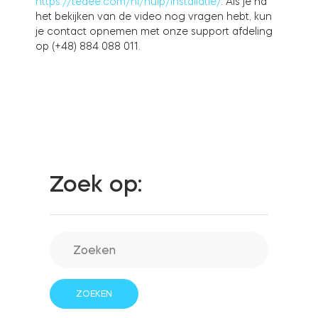
https://tedee.com/nl/hulp/installatie/
. Als je na
het bekijken van de video nog vragen hebt, kun
je contact opnemen met onze support afdeling
op (+48) 884 088 011.
Integraties
WINKELZOEKER
Tedee PRO
INLOGGEN
NU KOPEN
Accessoires
Zoek op:
Tedee Bridge
Door Sensor