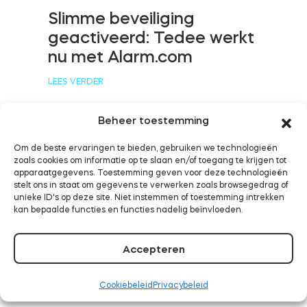
Slimme beveiliging
geactiveerd: Tedee werkt
nu met Alarm.com
BleBox Smart Relais Module
LEES VERDER
Beheer toestemming
Tedee Dry Contact
Om de beste ervaringen te bieden, gebruiken we technologieën
Tedee werkt nu met
zoals cookies om informatie op te slaan en/of toegang te krijgen tot
apparaatgegevens. Toestemming geven voor deze technologieën
Samsung SmartThings
stelt ons in staat om gegevens te verwerken zoals browsegedrag of
unieke ID's op deze site. Niet instemmen of toestemming intrekken
Tedee GO2
LEES VERDER
kan bepaalde functies en functies nadelig beïnvloeden.
Nu kopen
Accepteren
Cookiebeleid
Privacybeleid