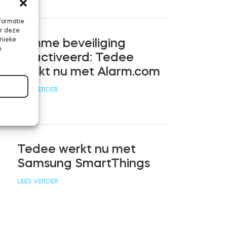
formatie
or deze
unieke
Slimme beveiliging
n
geactiveerd: Tedee
werkt nu met Alarm.com
LEES VERDER
Tedee werkt nu met
Samsung SmartThings
LEES VERDER