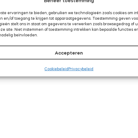
Beheer toestemming
ste ervaringen te bieden, gebruiken we technologieën zoals cookies om in
aan en/of toegang te krijgen tot apparaatgegevens. Toestemming geven vo
gieën stelt ons in staat om gegevens te verwerken zoals browsegedrag of 
eze site. Niet instemmen of toestemming intrekken kan bepaalde functies e
nadelig beïnvloeden.
Accepteren
Cookiebeleid
Privacybeleid