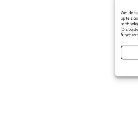
Om de be
op te sl
technolo
ID's op d
functies 