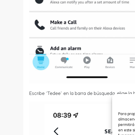
Escribe “Tedee” en la barra de búsqueda, elige la h
Para prop
almacenar
permitir
en este s