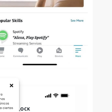
ra
 nos
únicos
a ciertas