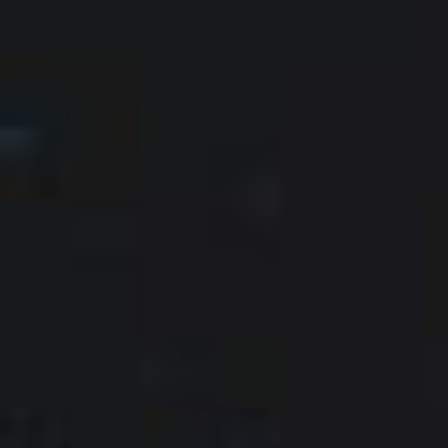
Módulo de Smart Relé BleBox
Tedee Dry Contact
Tedee GO2
Comprar ahora