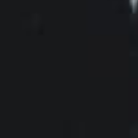
Integraciones
LOCALIZADOR DE TIENDAS
Tedee PRO
INICIAR SESIÓN
COMPRAR AHORA
Accesorios
Tedee Bridge
Door Sensor