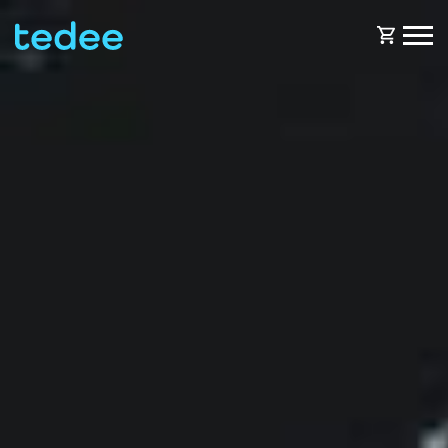
¿CÓMO FUNCIONA?
PRODUCTOS
Casa
Cerraduras
SOPORTE
Alquiler
Tedee GO
TIENDA
Empresa
Tedee GO2
BLOG