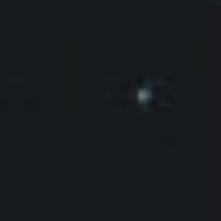
Cilindro modular europeo Tedee
Adaptadores
Accesorios hogar
Tedee Keypad PRO
Tedee Biometric Module