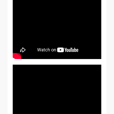
BleBox Smart Relais Modul
Tedee GO2
Jetzt kaufen