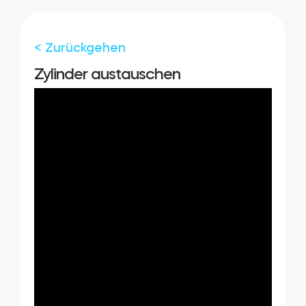
Zylinder
< Zurückgehen
Zylinder austauschen
Adapter
Heim-Zugang
Tedee Keypad PRO
Tedee Biometric Module