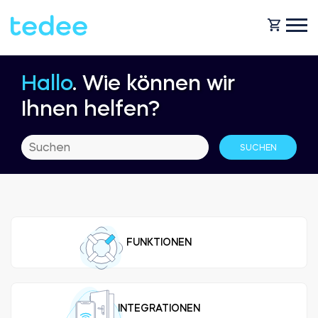
Hallo
. Wie können wir
WIE FUNKTIONIERT ES?
Ihnen helfen?
PRODUKTE
Zuhause
Schlosses
HILFE
Vermietung
Tedee GO
FUNKTIONEN
SHOP
Für Geschäfte
Tedee GO2
BLOG
INTEGRATIONEN