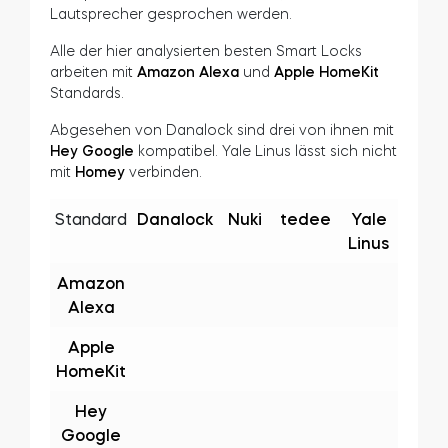
Smart Home-Hubs
Bei den Systemen in der folgenden Tabelle
handelt es sich um einfach einzurichtende
Plattformen, die benutzerfreundlich zu
konfigurieren und zu verwenden sind. Die
Sprachsteuerung macht es einfach, das Schloss
mit Sprachbefehlen zu verwalten, die in smarte
Lautsprecher gesprochen werden.
Alle der hier analysierten besten Smart Locks
arbeiten mit
Amazon Alexa
und
Apple HomeKit
Standards.
Abgesehen von Danalock sind drei von ihnen mit
Hey Google
kompatibel. Yale Linus lässt sich nicht
mit
Homey
verbinden.