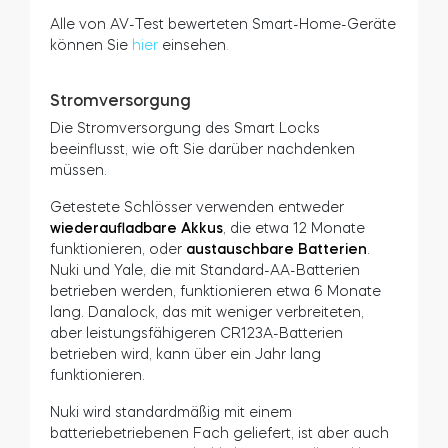
Angenommen, Sie suchen nach einer externen
Quelle der Zustimmung. In diesem Fall wird eine
der führenden Cyber Security-Zertifizierungen im
Bereich Smart Home von dem unabhängigen IT-
Sicherheitsinstitut AV-Test vergeben.
Danalock, tedee und Nuki wurden von AV-Test
getestet und zertifiziert.
Man kann verstehen, dass Yale Linus nicht
zertifiziert wurde. Allerdings hat AV-Test August
zertifiziert – das beliebte amerikanische Smart
Lock, das von einer Schwesterfirma von Yale
hergestellt wird. Beide Unternehmen sind Teil der
ASSA ABLOY-Gruppe.
Alle von AV-Test bewerteten Smart-Home-Geräte
können Sie
hier
einsehen
.
Stromversorgung