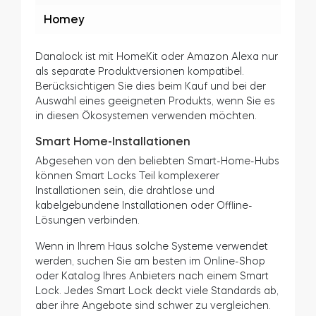
Standard
Danalock
Nuki
tedee
Yale
Linus
Amazon
Alexa
Apple
HomeKit
Hey
Google
Homey
Danalock ist mit HomeKit oder Amazon Alexa nur
als separate Produktversionen kompatibel.
Berücksichtigen Sie dies beim Kauf und bei der