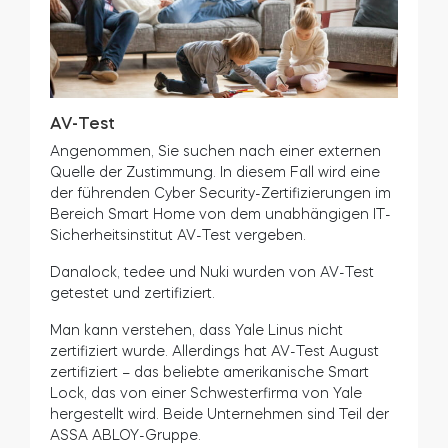
Sie müssen alle Informationen erhalten, die Sie
brauchen, um zu entscheiden, ob Sie einem
Produkt vertrauen oder nicht. Es geht nicht nur
um Sicherheit allgemein, sondern auch darum,
sich wirklich sicher zu fühlen.
Angenommen, Sie möchten mehr darüber
erfahren, wie die Sicherheit von Smart Locks
funktioniert. Dann empfehlen wir Ihnen einen
informativen Artikel auf dem Blog von tedee
Smart Lock:
Ist ein Smart Lock sicher?
AV-Test