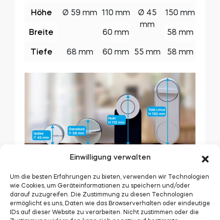
Höhe
Ø 59 mm
110 mm
Ø 45
150 mm
mm
Breite
60 mm
58 mm
Tiefe
68 mm
60 mm
55 mm
58 mm
Einwilligung verwalten
Werkstoffe
Danalock, tedee und Yale Linus sind in einer
Um die besten Erfahrungen zu bieten, verwenden wir Technologien
Aluminiumkonstruktion untergebracht. Bei Nuki
wie Cookies, um Geräteinformationen zu speichern und/oder
darauf zuzugreifen. Die Zustimmung zu diesen Technologien
werden sowohl Aluminium als auch andere
ermöglicht es uns, Daten wie das Browserverhalten oder eindeutige
Materialien verwendet, die ein Batteriefach bilden.
IDs auf dieser Website zu verarbeiten. Nicht zustimmen oder die