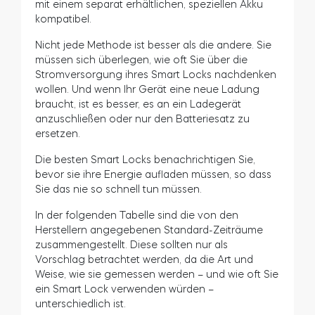
Die Stromversorgung des Smart Locks
beeinflusst, wie oft Sie darüber nachdenken
müssen.
Getestete Schlösser verwenden entweder
wiederaufladbare Akkus
, die etwa 12 Monate
funktionieren, oder
austauschbare Batterien
.
Nuki und Yale, die mit Standard-AA-Batterien
betrieben werden, funktionieren etwa 6 Monate
lang. Danalock, das mit weniger verbreiteten,
aber leistungsfähigeren CR123A-Batterien
betrieben wird, kann über ein Jahr lang
funktionieren.
Nuki wird standardmäßig mit einem
batteriebetriebenen Fach geliefert, ist aber auch
mit einem separat erhältlichen, speziellen Akku
kompatibel.
Nicht jede Methode ist besser als die andere. Sie
müssen sich überlegen, wie oft Sie über die
Stromversorgung ihres Smart Locks nachdenken
wollen. Und wenn Ihr Gerät eine neue Ladung