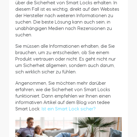
Sicherheit
Dies ist der am schwersten zu vergleichende
Bereich und die größte technische
Herausforderung. Smart Locks können
unterschiedliche, wenn auch ähnliche
Technologien verwenden, die sich in Bezug auf
die Sicherheit nur schwer einstufen lassen. Als
Hersteller von Smart Locks halten wir sie jedoch
alle für
vertrauenswürdig
. Es handelt sich um
beliebte Marken, die bereits in Millionen von
Türschlössern auf der ganzen Welt eingesetzt
werden und deren Sicherheitsmerkmale sich
bewährt haben.
Angenommen, Sie möchten mehr Informationen
über die Sicherheit von Smart Locks erhalten. In
diesem Fall ist es wichtig, direkt auf den Websites
der Hersteller nach weiteren Informationen zu
suchen. Die beste Lösung kann auch sein, in
unabhängigen Medien nach Rezensionen zu
suchen.