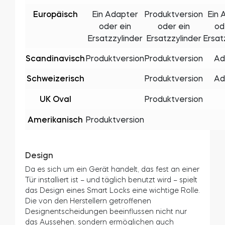
Europäisch
Ein Adapter
Produktversion
Ein 
oder ein
oder ein
od
Ersatzzylinder
Ersatzzylinder
Ersat
Scandinavisch
Produktversion
Produktversion
Ad
Schweizerisch
Produktversion
Ad
UK Oval
Produktversion
Amerikanisch
Produktversion
Design
Da es sich um ein Gerät handelt, das fest an einer
Tür installiert ist – und täglich benutzt wird – spielt
das Design eines Smart Locks eine wichtige Rolle.
Die von den Herstellern getroffenen
Designentscheidungen beeinflussen nicht nur
das Aussehen, sondern ermöglichen auch