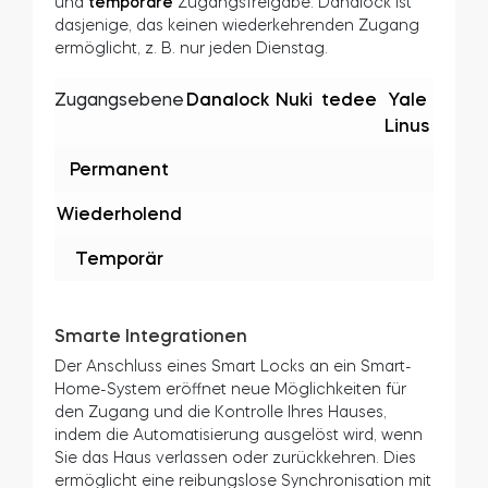
Ein Freund, der die Pflanzen gießt, kann eintreten,
wenn Sie im Urlaub sind. Ein Familienmitglied kann
für Notfälle permanenten Zugang erhalten.
Alle diese Smart Locks bieten eine
permanente
und
temporäre
Zugangsfreigabe. Danalock ist
dasjenige, das keinen wiederkehrenden Zugang
ermöglicht, z. B. nur jeden Dienstag.
Zugangsebene
Danalock
Nuki
tedee
Yale
Linus
Permanent
Wiederholend
Temporär