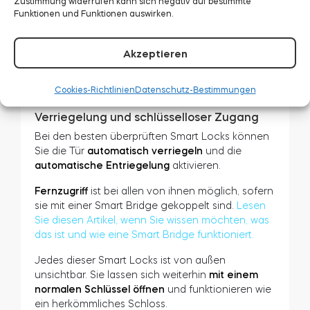
Zustimmung widerrufen kann sich negativ auf bestimmte
Die in einem Smart Lock verwendeten Materialien
Funktionen und Funktionen auswirken.
können das Gewicht beeinflussen. Da es jedoch
an einer Tür befestigt ist und nur einen geringen
Prozentsatz des gesamten Flügels ausmacht,
Akzeptieren
sollte die Masse eines Smart Locks den täglichen
Gebrauch nicht spürbar beeinträchtigen.
Cookies-Richtlinien
Datenschutz-Bestimmungen
Verriegelung und schlüsselloser Zugang
Bei den besten überprüften Smart Locks können
Sie die Tür
automatisch verriegeln
und die
automatische Entriegelung
aktivieren.
Fernzugriff
ist bei allen von ihnen möglich, sofern
sie mit einer Smart Bridge gekoppelt sind.
Lesen
Sie diesen Artikel, wenn Sie wissen möchten, was
das ist und wie eine Smart Bridge funktioniert.
Jedes dieser Smart Locks ist von außen
unsichtbar. Sie lassen sich weiterhin
mit einem
normalen Schlüssel öffnen
und funktionieren wie
ein herkömmliches Schloss.