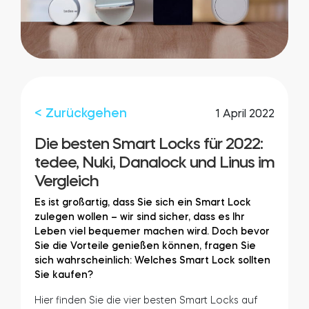
Integrationen
FILIALSUCHER
Tedee PRO
ANMELDEN
JETZT KAUFEN
< Zurückgehen
1 April 2022
Zubehör
Die besten Smart Locks für 2022:
tedee, Nuki, Danalock und Linus im
Vergleich
Tedee Bridge
Es ist großartig, dass Sie sich ein Smart Lock
zulegen wollen – wir sind sicher, dass es Ihr
Leben viel bequemer machen wird. Doch bevor
Sie die Vorteile genießen können, fragen Sie
Door Sensor
sich wahrscheinlich: Welches Smart Lock sollten
Sie kaufen?
Hier finden Sie die vier besten Smart Locks auf