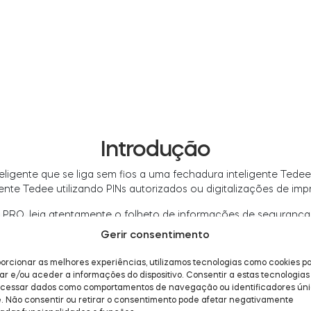
Introdução
ligente que se liga sem fios a uma fechadura inteligente Ted
te Tedee utilizando PINs autorizados ou digitalizações de impre
ad PRO, leia atentamente o folheto de informações de seguran
ntém informações importantes que o ajudarão a utilizar o seu K
Gerir consentimento
orcionar as melhores experiências, utilizamos tecnologias como cookies p
 e/ou aceder a informações do dispositivo. Consentir a estas tecnologias 
ocessar dados como comportamentos de navegação ou identificadores ún
e. Não consentir ou retirar o consentimento pode afetar negativamente
dividuais, cada um com autorização personalizável na aplicaçã