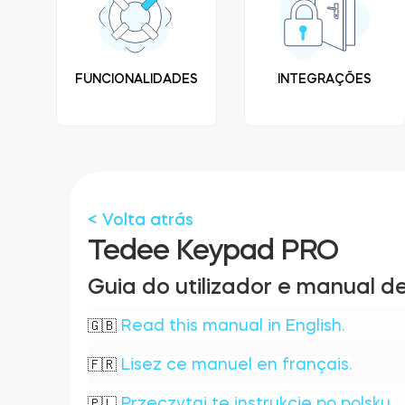
FUNCIONALIDADES
INTEGRAÇÕES
< Volta atrás
Tedee Keypad PRO
Guia do utilizador e manual d
Read this manual in English.
🇬🇧
Lisez ce manuel en français.
🇫🇷
Przeczytaj tę instrukcję po polsku.
🇵🇱