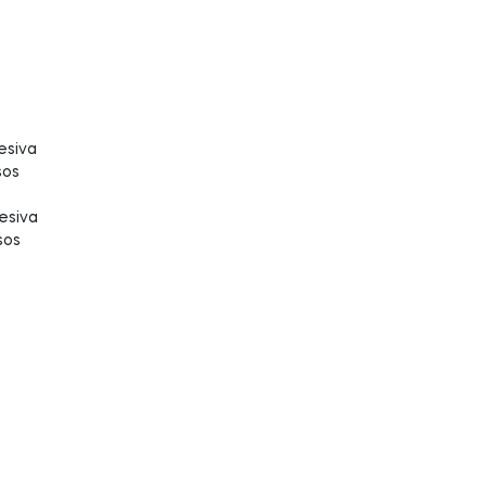
esiva
sos
esiva
sos