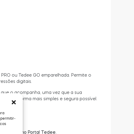
ee PRO ou Tedee GO emparelhada. Permite o
ssões digitais.
ça que o acompanha, uma vez que a sua
eypad da forma mais simples e segura possível.
ara
permitir-
icos
o Tedee e no Portal Tedee.