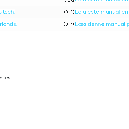
utsch.
Leia este manual em 
🇧🇷
rlands.
Læs denne manual p
🇩🇰
entes