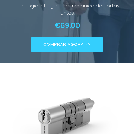
Tecnologia inteligente e mecânica de portas -
juntos.
Integrações
€
69.00
LOCALIZADOR DE LOJAS
Tedee PRO
LOGIN
COMPRAR AGORA
COMPRAR AGORA >>
Accesorries
Tedee Bridge
Door Sensor