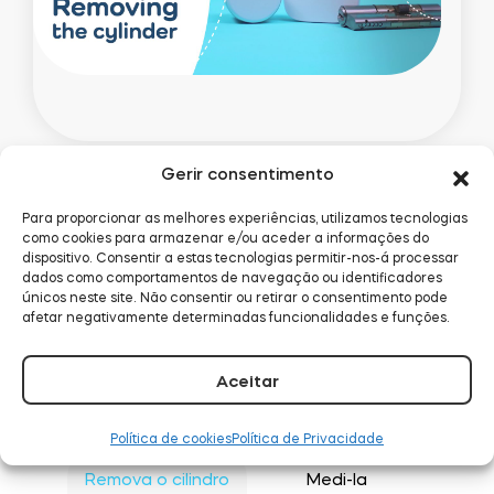
Desinstalar o
Gerir consentimento
cilindro
Para proporcionar as melhores experiências, utilizamos tecnologias
como cookies para armazenar e/ou aceder a informações do
dispositivo. Consentir a estas tecnologias permitir-nos-á processar
Como iniciar sua instalação: removendo os
dados como comportamentos de navegação ou identificadores
cabos, a placa de cobertura e o próprio
únicos neste site. Não consentir ou retirar o consentimento pode
afetar negativamente determinadas funcionalidades e funções.
cilindro.
Aceitar
Política de cookies
Política de Privacidade
Remova o cilindro
Medi-la