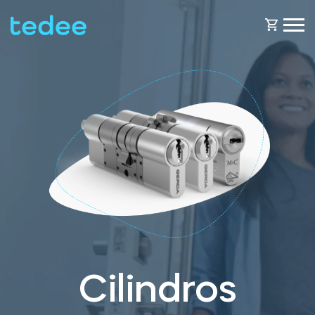
COMO FUNCIONA?
PRODUTOS
Casa
Fechaduras
BLOG
Aluguer
Tedee GO
OBTENHA SUPORTE
Cilindros
Business
Tedee GO2
LOJA