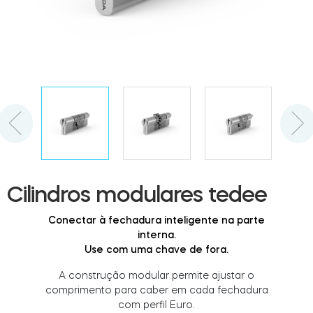
Cilindros
Adaptadores
Acesso ao domicílio
Cilindros modulares tedee
Tedee Keypad PRO
Conectar à fechadura inteligente na parte
interna.
Use com uma chave de fora.
A construção modular permite ajustar o
comprimento para caber em cada fechadura
Tedee Biometric Module
com perfil Euro.