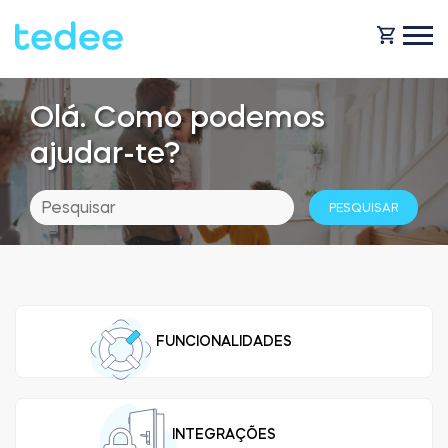
Olá. Como podemos
COMO FUNCIONA?
ajudar-te?
PRODUTOS
Casa
Fechaduras
BLOG
Aluguer
Tedee GO
FUNCIONALIDADES
OBTENHA SUPORTE
Business
Tedee GO2
LOJA
INTEGRAÇÕES