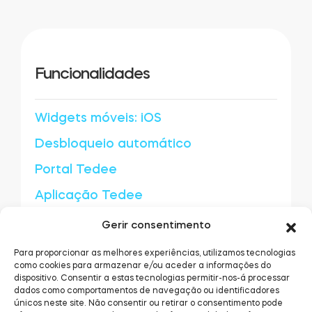
Cilindros
Funcionalidades
Adaptadores
Widgets móveis: iOS
Desbloqueio automático
Portal Tedee
Acesso ao domicílio
Aplicação Tedee
Tedee Keypad PRO
Partilha de acesso
Gerir consentimento
Ligações de acesso
Para proporcionar as melhores experiências, utilizamos tecnologias
como cookies para armazenar e/ou aceder a informações do
dispositivo. Consentir a estas tecnologias permitir-nos-á processar
dados como comportamentos de navegação ou identificadores
Tedee Biometric Module
únicos neste site. Não consentir ou retirar o consentimento pode