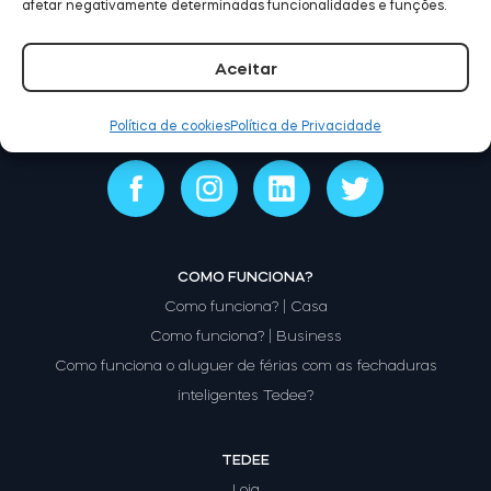
afetar negativamente determinadas funcionalidades e funções.
Aceitar
Módulo BleBox Smart Relay
Política de cookies
Política de Privacidade
Tedee Dry Contact
COMO FUNCIONA?
Como funciona? | Casa
Como funciona? | Business
Como funciona o aluguer de férias com as fechaduras
inteligentes Tedee?
TEDEE
Tedee GO2
Loja