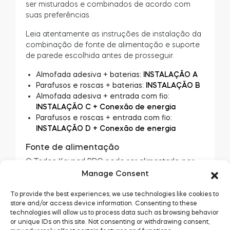
ser misturados e combinados de acordo com
suas preferências.
Leia atentamente as instruções de instalação da
combinação de fonte de alimentação e suporte
de parede escolhida antes de prosseguir.
Almofada adesiva + baterias:
INSTALAÇÃO A
Parafusos e roscas + baterias:
INSTALAÇÃO B
Almofada adesiva + entrada com fio:
INSTALAÇÃO C + Conexão de energia
Parafusos e roscas + entrada com fio:
INSTALAÇÃO D + Conexão de energia
Fonte de alimentação
O Tedee Keypad PRO pode ser alimentado por
dois métodos:
Manage Consent
4 pilhas LR03 AAA de 1,5 V
To provide the best experiences, we use technologies like cookies to
store and/or access device information. Consenting to these
Um único conjunto de baterias alimenta o Tedee
technologies will allow us to process data such as browsing behavior
Keypad PRO por mais de 12 meses. Quando o
or unique IDs on this site. Not consenting or withdrawing consent,
nível da bateria cai para 15%, o aplicativo Tedee