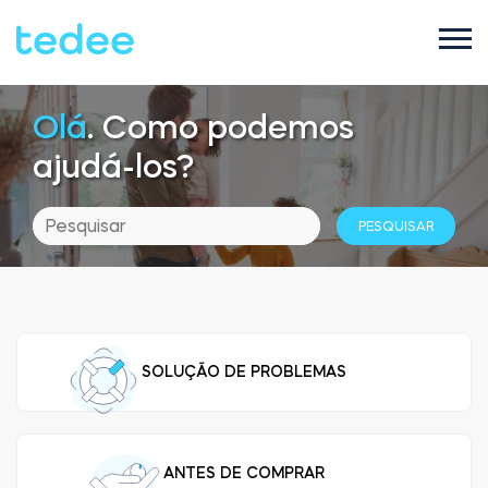
Olá
. Como podemos
COMO FUNCIONA?
ajudá-los?
PRODUTOS
Casa
Fechaduras
SUPORTE
Aluguel
Tedee GO2
SOLUÇÃO DE PROBLEMAS
LOJA
Empresa
Tedee PRO
ANTES DE COMPRAR