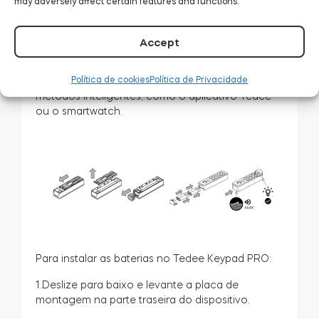
may adversely affect certain features and functions.
notifica o usuário para substituir as baterias.
Se as baterias estiverem totalmente
Accept
descarregadas, o Tedee Keypad PRO se
desativará, mas a fechadura inteligente Tedee
Política de cookies
Política de Privacidade
ainda poderá ser desbloqueada usando outros
métodos inteligentes, como o aplicativo Tedee
ou o smartwatch.
Para instalar as baterias no Tedee Keypad PRO:
1.Deslize para baixo e levante a placa de
montagem na parte traseira do dispositivo.