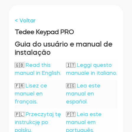
Acesso à casa
< Voltar
Tedee Keypad PRO
Tedee Keypad PRO
Guia do usuário e manual de
instalação
Tedee Biometric Module
Read this
Leggi questo
🇬🇧
🇮🇹
manual in English.
manuale in italiano.
Lisez ce
Lea este
🇫🇷
🇪🇸
Teclado
manuel en
manual en
français.
español.
Przeczytaj tę
Leia este
🇵🇱
🇵🇹
instrukcję po
manual em
Tedee GO2
polsku.
português.