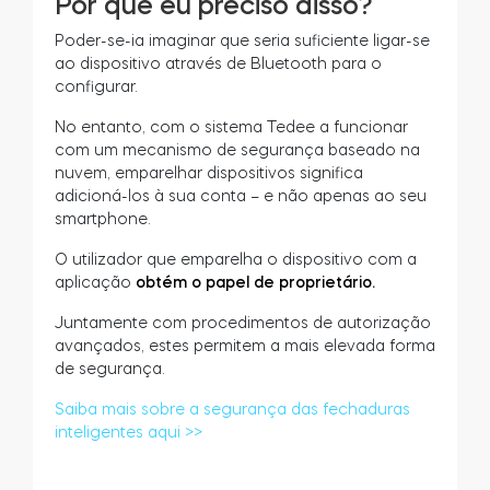
Por que eu preciso disso?
Poder-se-ia imaginar que seria suficiente ligar-se
ao dispositivo através de Bluetooth para o
configurar.
Módulo BleBox Smart Relay
No entanto, com o sistema Tedee a funcionar
com um mecanismo de segurança baseado na
nuvem, emparelhar dispositivos significa
adicioná-los à sua conta – e não apenas ao seu
Tedee Dry Contact
smartphone.
O utilizador que emparelha o dispositivo com a
aplicação
obtém o papel de proprietário.
Tedee GO2
Juntamente com procedimentos de autorização
avançados, estes permitem a mais elevada forma
de segurança.
Comprar agora
Saiba mais sobre a segurança das fechaduras
inteligentes aqui >>