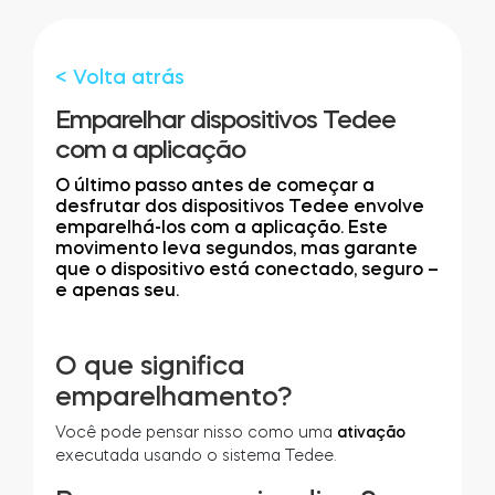
Cilindros
< Volta atrás
Emparelhar dispositivos Tedee
com a aplicação
Adaptadores
O último passo antes de começar a
desfrutar dos dispositivos Tedee envolve
emparelhá-los com a aplicação. Este
movimento leva segundos, mas garante
Acesso ao domicílio
que o dispositivo está conectado, seguro –
e apenas seu.
Tedee Keypad PRO
O que significa
emparelhamento?
Você pode pensar nisso como uma
ativação
executada usando o sistema Tedee.
Tedee Biometric Module