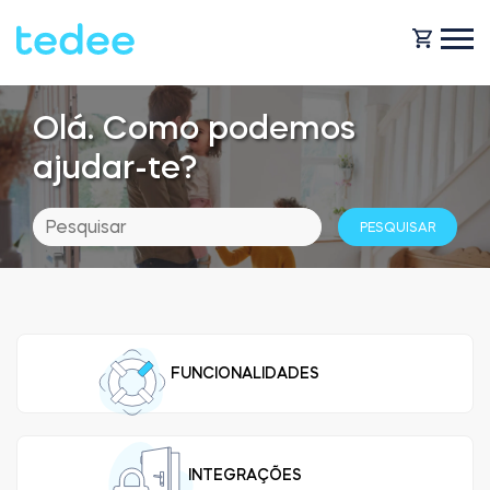
Olá. Como podemos
COMO FUNCIONA?
ajudar-te?
PRODUTOS
Casa
Fechaduras
BLOG
Aluguer
Tedee GO
FUNCIONALIDADES
OBTENHA SUPORTE
Business
Tedee GO2
LOJA
INTEGRAÇÕES