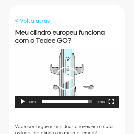
Cilindros
< Volta atrás
Meu cilindro europeu funciona
com o Tedee GO?
Adaptadores
Reprodutor
de
vídeo
Acesso ao domicílio
Tedee Keypad PRO
00:00
00:08
Tedee Biometric Module
Você consegue inserir duas chaves em ambos
os lados do cilindro ao mesmo tempo?