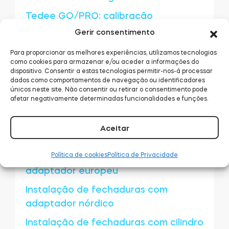
Tedee GO/PRO: calibração
Gerir consentimento
Aluguer: desbloqueio de aplicações
Mola de tração
Para proporcionar as melhores experiências, utilizamos tecnologias
como cookies para armazenar e/ou aceder a informações do
Emparelhar dispositivos Tedee com a
dispositivo. Consentir a estas tecnologias permitir-nos-á processar
dados como comportamentos de navegação ou identificadores
aplicação
únicos neste site. Não consentir ou retirar o consentimento pode
afetar negativamente determinadas funcionalidades e funções.
O Tedee GO é compatível com a
minha porta?
Aceitar
Como instalar o Tedee GO
Política de cookies
Política de Privacidade
Instalação de fechaduras com
adaptador europeu
Instalação de fechaduras com
adaptador nórdico
Instalação de fechaduras com cilindro