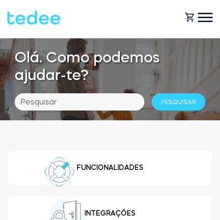
Olá. Como podemos
COMO FUNCIONA?
ajudar-te?
PRODUTOS
Casa
Fechaduras
BLOG
Aluguer
Tedee GO
FUNCIONALIDADES
OBTENHA SUPORTE
Business
Tedee GO2
LOJA
INTEGRAÇÕES