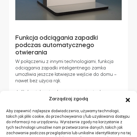
Funkcja odciągania zapadki
podczas automatycznego
otwierania
W połączeniu z innymi technologiami, funkcja
odciągania zapadki inteligentnego zamka
umożliwia jeszcze łatwiejsze wejście do domu –
nawet bez użycia rąk.
Jeśli drzwi do mieszkania otwierają się do
wewnątrz, odciągnięcie zapadki w połączeniu z
Zarządzaj zgodą
automatycznym otwieraniem pozwala na wejście
tylko przez pchnięcie drzwi. To inteligentny zamek
Aby zapewnić najlepsze doświadczenia, używamy technologii,
takich jak pliki cookie, do przechowywania i/lub uzyskiwania dostępu
odblokowuje drzwi i odbija je od ościeżnicy –
do informacji na urządzeniu. Wyrażenie zgody na korzystanie z
niczym elektronicznie “naciskając klamkę”. To
tych technologii umożliwi nam przetwarzanie danych, takich jak
idealne wsparcie podczas powrotów z zakupami.
zachowanie podczas przeglądania lub unikalne identyfikatory na tej