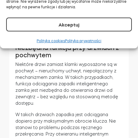
stronie. Nie wyrażenie zgody lub jej wycofanie może niekorzystnie
Jeśli Twoje drzwi otwierają się na zewnątrz, ta
wpłynąć na pewne funkcje i działania.
funkcja prawdopodobnie nie wystarczy do
wchodzenia do domu bez użycia rąk. Chyba, że
uda Ci się otworzyć drzwi stopą 😉
Akceptuj
Polityka cookies
Polityka prywatności
Niezbędna funkcja przy drzwiach z
pochwytem
Niektóre drzwi zamiast klamki wyposażone są w
pochwyt – nieruchomy uchwyt, niepołączony z
mechanizmem zamka. W takich przypadkach,
funkcja odciągania zapadki inteligentnego
zamka jest niezbędna do otwierania drzwi od
zewnątrz – bez względu na stosowaną metodę
dostępu.
W takich drzwiach zapadka jest odciągana
dopiero przy maksymalnym obrocie klucza. Nie
stanowi to problemu podczas ręcznego
przekręcania. Przy otwieraniu inteligentnym