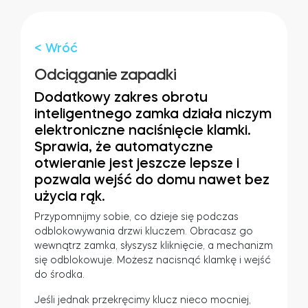
Adaptery Tedee
< Wróć
Odciąganie zapadki
Dostępy do domu
Dodatkowy zakres obrotu
inteligentnego zamka działa niczym
elektroniczne naciśnięcie klamki.
Tedee Keypad PRO
Sprawia, że automatyczne
otwieranie jest jeszcze lepsze i
pozwala wejść do domu nawet bez
użycia rąk
.
Tedee Biometric Module
Przypomnijmy sobie, co dzieje się podczas
odblokowywania drzwi kluczem. Obracasz go
wewnątrz zamka, słyszysz kliknięcie, a mechanizm
się odblokowuje. Możesz nacisnąć klamkę i wejść
do środka.
Moduł przekaźnikowy BleBox
Jeśli jednak przekręcimy klucz nieco mocniej,