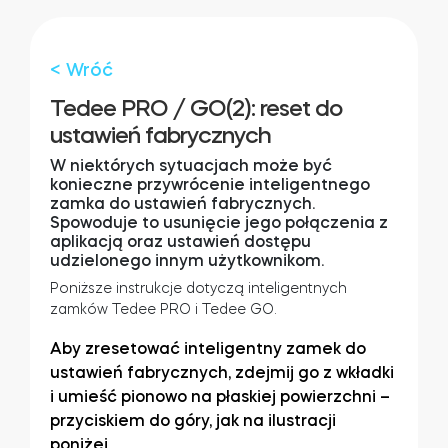
Adaptery Tedee
< Wróć
Tedee PRO / GO(2): reset do
ustawień fabrycznych
Dostępy do domu
W niektórych sytuacjach może być
konieczne przywrócenie inteligentnego
zamka do ustawień fabrycznych.
Tedee Keypad PRO
Spowoduje to usunięcie jego połączenia z
aplikacją oraz ustawień dostępu
udzielonego innym użytkownikom.
Poniższe instrukcje dotyczą inteligentnych
zamków Tedee PRO i Tedee GO.
Tedee Biometric Module
Aby zresetować inteligentny zamek do
ustawień fabrycznych, zdejmij go z wkładki
i umieść pionowo na płaskiej powierzchni –
przyciskiem do góry, jak na ilustracji
Moduł przekaźnikowy BleBox
poniżej.