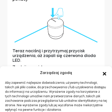
Tedee Dry Contact
Tedee GO2
Teraz naciśnij i przytrzymaj przycisk
urządzenia, aż zapali się czerwona dioda
Kup teraz
LED.
Zwolnij przycisk.
Gdy dioda LED trzykrotnie zaświeci na
Zarządzaj zgodą
czerwono, urządzenie zostało przywrócone
do ustawień fabrycznych.
Aby zapewnić najlepsze doświadczenia, używamy technologii,
Urządzenie należy ponownie
sparować z
takich jak pliki cookie, do przechowywania i/lub uzyskiwania dostępu
aplikacją Tedee >>
do informacji na urządzeniu. Wyrażenie zgody na korzystanie z
tych technologii umożliwi nam przetwarzanie danych, takich jak
zachowanie podczas przeglądania lub unikalne identyfikatory na tej
stronie. Nie wyrażenie zgody lub jej wycofanie może niekorzystnie
wpłynąć na pewne funkcje i działania.