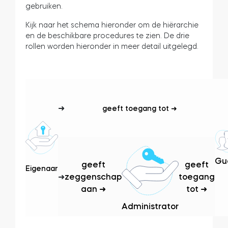
gebruiken.
Cilinders
Kijk naar het schema hieronder om de hiërarchie
en de beschikbare procedures te zien. De drie
rollen worden hieronder in meer detail uitgelegd.
Adapters
➜
geeft toegang tot ➜
Home toegang
Tedee Keypad PRO
Gu
geeft
geeft
Eigenaar
➜
zeggenschap
toegang
aan ➜
tot ➜
Administrator
Tedee Biometric Module