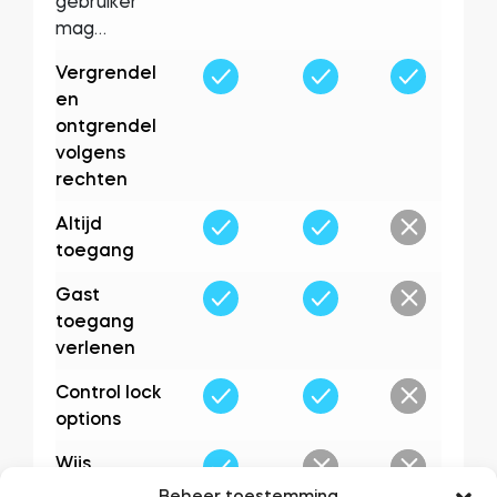
gebruiker
mag…
Vergrendel
en
ontgrendel
volgens
rechten
Altijd
toegang
Gast
toegang
verlenen
Control lock
options
Wijs
beheerders
Beheer toestemming