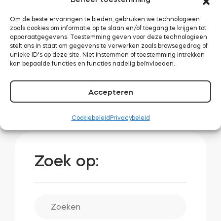
toe
Om de beste ervaringen te bieden, gebruiken we technologieën
zoals cookies om informatie op te slaan en/of toegang te krijgen tot
*Deze inhoud kan automatisch vertaald zijn door
apparaatgegevens. Toestemming geven voor deze technologieën
machinevertaling om zo veel mogelijk mensen te
stelt ons in staat om gegevens te verwerken zoals browsegedrag of
kunnen bedienen. Als gevolg hiervan kan de tekst
unieke ID's op deze site. Niet instemmen of toestemming intrekken
kan bepaalde functies en functies nadelig beïnvloeden.
fouten bevatten.
Accepteren
Cookiebeleid
Privacybeleid
Zoek op: