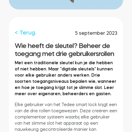
Integraties
WINKELZOEKER
Tedee PRO
INLOGGEN
< Terug.
5 september 2023
NU KOPEN
Wie heeft de sleutel? Beheer de
toegang met drie gebruikersrollen
Accessoires
Met een traditionele sleutel kun je die hebben
of niet hebben. Maar “digitale sleutels” kunnen
voor elke gebruiker anders werken. Drie
Tedee Bridge
soorten toegangsniveaus bepalen wie, wanneer
en hoe je toegang krijgt tot je slimme slot. Leer
meer over eigenaren, beheerders en gasten.
Elke gebruiker van het Tedee smart lock krijgt een
Door Sensor
van de drie rollen toegewezen. Deze creëren een
complementair systeem waarbij elke gebruiker
van het slimme slot het apparaat op een
nauwkeurig gecontroleerde manier kan