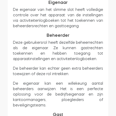
Eigenaar
De eigenaar van het slimme slot heeft volledige
controle over het apparaat: van de instellingen
via activiteitenlogboeken tot het toekennen van
BleBox Smart Relais Module
beheerdersrechten en gasttoegang.
Beheerder
Deze gebruikersrol heeft dezelfde beheerrechten
als de eigenaar. Ze kunnen gastrechten
Tedee Dry Contact
toekennen en hebben toegang tot
apparaatinstellingen en activiteitenlogboeken.
De beheerder kan echter geen extra beheerders
toewijzen of deze rol intrekken.
Tedee GO2
De eigenaar kan een willekeurig aantal
beheerders aanwijzen. Het is een perfecte
Nu kopen
oplossing voor de bedrijfseigenaar en zijn
kantoormanagers, ploegleiders of
beveiligingsteams.
Gast