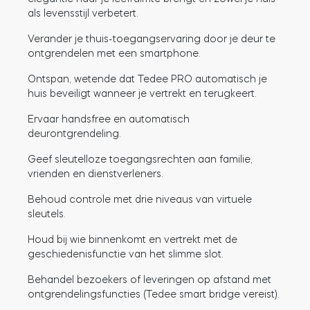
als levensstijl verbetert.
Verander je thuis-toegangservaring door je deur te
ontgrendelen met een smartphone.
BleBox Smart Relais Module
Ontspan, wetende dat Tedee PRO automatisch je
huis beveiligt wanneer je vertrekt en terugkeert.
Ervaar handsfree en automatisch
Tedee Dry Contact
deurontgrendeling.
Geef sleutelloze toegangsrechten aan familie,
vrienden en dienstverleners.
Behoud controle met drie niveaus van virtuele
Tedee GO2
sleutels.
Houd bij wie binnenkomt en vertrekt met de
Nu kopen
geschiedenisfunctie van het slimme slot.
Behandel bezoekers of leveringen op afstand met
ontgrendelingsfuncties (Tedee smart bridge vereist).