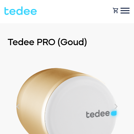
HOE HET WERKT?
Tedee PRO (Goud)
PRODUCTEN
Huis
Slot
HULP
Verhuur
Tedee GO
SHOP
Bedrijf
Tedee GO2
BLOG