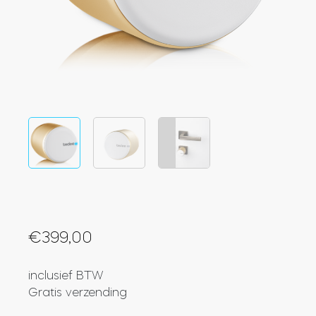
Integraties
WINKELZOEKER
Tedee PRO
INLOGGEN
NU KOPEN
Accessoires
Tedee Bridge
€
399,00
Door Sensor
inclusief BTW
Gratis verzending