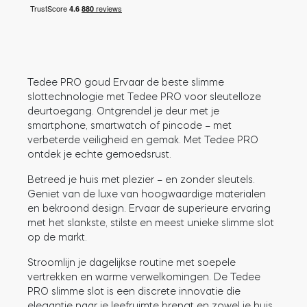
Cilinders
Tedee PRO goud Ervaar de beste slimme
Adapters
slottechnologie met Tedee PRO voor sleutelloze
deurtoegang. Ontgrendel je deur met je
smartphone, smartwatch of pincode – met
verbeterde veiligheid en gemak. Met Tedee PRO
ontdek je echte gemoedsrust.
Home toegang
Betreed je huis met plezier – en zonder sleutels.
Geniet van de luxe van hoogwaardige materialen
en bekroond design. Ervaar de superieure ervaring
Tedee Keypad PRO
met het slankste, stilste en meest unieke slimme slot
op de markt.
Stroomlijn je dagelijkse routine met soepele
vertrekken en warme verwelkomingen. De Tedee
Tedee Biometric Module
PRO slimme slot is een discrete innovatie die
elegantie naar je leefruimte brengt en zowel je huis