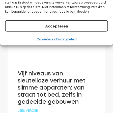
stelt ons in staat om gegevens te verwerken zoals browsegedrag of
Meerdere
unieke ID's op deze site. Niet instemmen of toestemming intrekken
kan bepaalde functies en functies nadelig beïnvloeden.
kortetermijnboekingen
gemakkelijk gemaakt:
Accepteren
moet je een channel
manager gebruiken?
Cookiebeleid
Privacybeleid
LEES VERDER
Vijf niveaus van
sleutelloze verhuur met
slimme apparaten: van
straat tot bed, zelfs in
gedeelde gebouwen
LEES VERDER