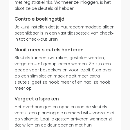
met registratielinks. Wanneer ze inloggen, is het
alsof ze de sleutels al hebben.
Cilinders
Controle boekingstijd
Je kunt instellen dat je huuraccommodatie alleen
beschikbaar is in een vast tijdsbestek: van check-
in tot check-out uren.
Adapters
Nooit meer sleutels hanteren
Sleutels kunnen kwijtraken, gestolen worden,
vergeten – of gedupliceerd worden. Ze zijn een
gedoe voor bezoekers en voor jezelf. Stap over
Home toegang
op een slim slot en maak nooit meer extra
sleutels, geef ze nooit meer af en haal ze nooit
meer op.
Tedee Keypad PRO
Vergeet afspraken
Het overhandigen en ophalen van de sleutels
vereist een planning die niemand wil – vooral niet
op vakantie. Laat je gasten arriveren wanneer zij
Tedee Biometric Module
dat willen en de deur openen met hun