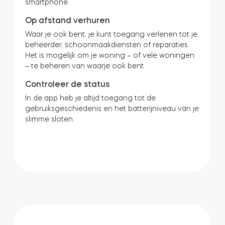
smartphone.
Op afstand verhuren
Waar je ook bent, je kunt toegang verlenen tot je
BleBox Smart Relais Module
beheerder, schoonmaakdiensten of reparaties.
Het is mogelijk om je woning – of vele woningen
– te beheren van waarje ook bent.
Controleer de status
Tedee Dry Contact
In de app heb je altijd toegang tot de
gebruiksgeschiedenis en het batterijniveau van je
slimme sloten.
Tedee GO2
Nu kopen